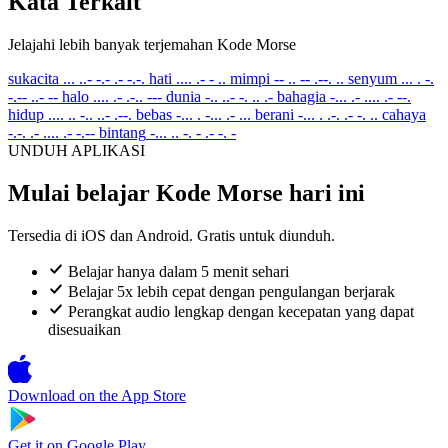
Kata Terkait
Jelajahi lebih banyak terjemahan Kode Morse
sukacita
... ..- -.- .- -.-.
hati
.... .- - ..
mimpi
-- .. -- .--. ..
senyum
... . -.
-.-- ..- --
halo
.... .- .-.. ---
dunia
-.. ..- -. .. .-
bahagia
-... .- .... .- --.
hidup
.... .. -.. ..- .--.
bebas
-... . -... .- ...
berani
-... . .-. .- -. ..
cahaya
-.-. .- .... .- -.--
bintang
-... .. -. - .- -. -
UNDUH APLIKASI
Mulai belajar Kode Morse hari ini
Tersedia di iOS dan Android. Gratis untuk diunduh.
Belajar hanya dalam 5 menit sehari
Belajar 5x lebih cepat dengan pengulangan berjarak
Perangkat audio lengkap dengan kecepatan yang dapat
disesuaikan
Download on the
App Store
Get it on
Google Play