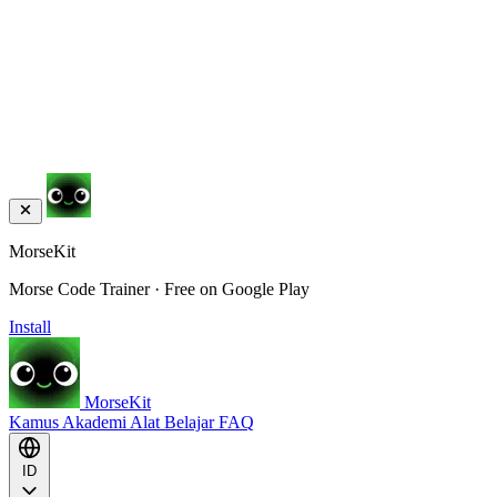
MorseKit
Morse Code Trainer · Free on Google Play
Install
MorseKit
Kamus
Akademi
Alat
Belajar
FAQ
ID