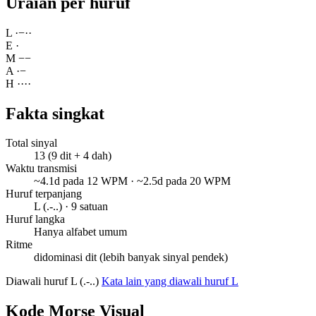
Uraian per huruf
L
·
−
·
·
E
·
M
−
−
A
·
−
H
·
·
·
·
Fakta singkat
Total sinyal
13 (9 dit + 4 dah)
Waktu transmisi
~4.1d pada 12 WPM · ~2.5d pada 20 WPM
Huruf terpanjang
L (.-..) · 9 satuan
Huruf langka
Hanya alfabet umum
Ritme
didominasi dit (lebih banyak sinyal pendek)
Diawali huruf L (.-..)
Kata lain yang diawali huruf L
Kode Morse Visual