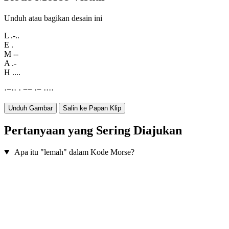
Unduh atau bagikan desain ini
L
.-..
E
.
M
--
A
.-
H
....
·
−
·
·
·
−
−
·
−
·
·
·
·
Unduh Gambar
Salin ke Papan Klip
Pertanyaan yang Sering Diajukan
Apa itu "lemah" dalam Kode Morse?