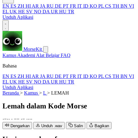
EN
ES
ZH
HI
AR
JA
RU
DE
PT
FR
IT
ID
KO
PL
CS
TH
BN
VI
EL
UK
HE
SV
NO
DA
UR
HU
TR
Unduh Aplikasi
MorseKit
Kamus
Akademi
Alat
Belajar
FAQ
Bahasa
EN
ES
ZH
HI
AR
JA
RU
DE
PT
FR
IT
ID
KO
PL
CS
TH
BN
VI
EL
UK
HE
SV
NO
DA
UR
HU
TR
Unduh Aplikasi
Beranda
>
Kamus
>
L
>
LEMAH
Lemah
dalam Kode Morse
·
−
·
·
·
−
−
·
−
·
·
·
·
Dengarkan
Unduh .wav
Salin
Bagikan