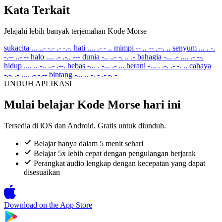
Kata Terkait
Jelajahi lebih banyak terjemahan Kode Morse
sukacita
... ..- -.- .- -.-.
hati
.... .- - ..
mimpi
-- .. -- .--. ..
senyum
... . -.
-.-- ..- --
halo
.... .- .-.. ---
dunia
-.. ..- -. .. .-
bahagia
-... .- .... .- --.
hidup
.... .. -.. ..- .--.
bebas
-... . -... .- ...
berani
-... . .-. .- -. ..
cahaya
-.-. .- .... .- -.--
bintang
-... .. -. - .- -. -
UNDUH APLIKASI
Mulai belajar Kode Morse hari ini
Tersedia di iOS dan Android. Gratis untuk diunduh.
Belajar hanya dalam 5 menit sehari
Belajar 5x lebih cepat dengan pengulangan berjarak
Perangkat audio lengkap dengan kecepatan yang dapat
disesuaikan
Download on the
App Store