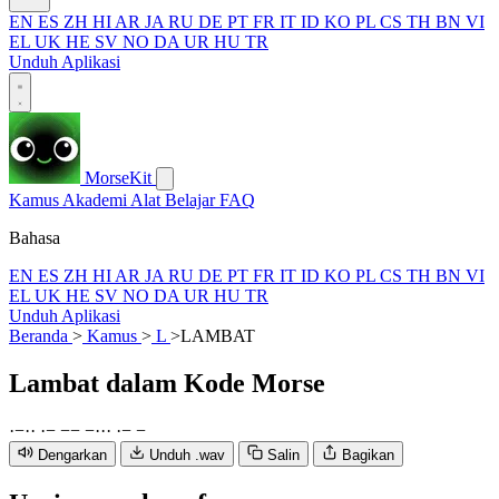
EN
ES
ZH
HI
AR
JA
RU
DE
PT
FR
IT
ID
KO
PL
CS
TH
BN
VI
EL
UK
HE
SV
NO
DA
UR
HU
TR
Unduh Aplikasi
MorseKit
Kamus
Akademi
Alat
Belajar
FAQ
Bahasa
EN
ES
ZH
HI
AR
JA
RU
DE
PT
FR
IT
ID
KO
PL
CS
TH
BN
VI
EL
UK
HE
SV
NO
DA
UR
HU
TR
Unduh Aplikasi
Beranda
>
Kamus
>
L
>
LAMBAT
Lambat
dalam Kode Morse
·
−
·
·
·
−
−
−
−
·
·
·
·
−
−
Dengarkan
Unduh .wav
Salin
Bagikan