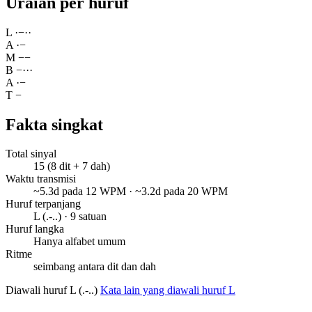
Uraian per huruf
L
·
−
·
·
A
·
−
M
−
−
B
−
·
·
·
A
·
−
T
−
Fakta singkat
Total sinyal
15 (8 dit + 7 dah)
Waktu transmisi
~5.3d pada 12 WPM · ~3.2d pada 20 WPM
Huruf terpanjang
L (.-..) · 9 satuan
Huruf langka
Hanya alfabet umum
Ritme
seimbang antara dit dan dah
Diawali huruf L (.-..)
Kata lain yang diawali huruf L