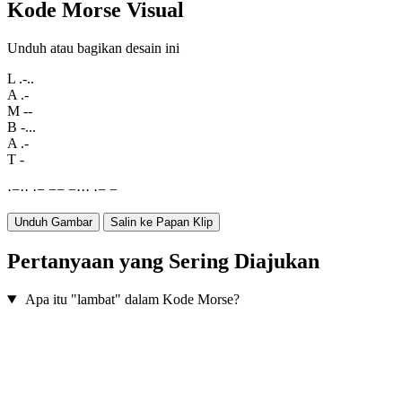
Kode Morse Visual
Unduh atau bagikan desain ini
L
.-..
A
.-
M
--
B
-...
A
.-
T
-
·
−
·
·
·
−
−
−
−
·
·
·
·
−
−
Unduh Gambar
Salin ke Papan Klip
Pertanyaan yang Sering Diajukan
Apa itu "lambat" dalam Kode Morse?