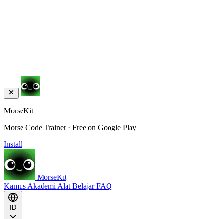
MorseKit
Morse Code Trainer · Free on Google Play
Install
MorseKit
Kamus
Akademi
Alat
Belajar
FAQ
ID