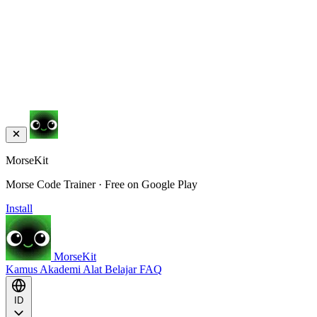
MorseKit
Morse Code Trainer · Free on Google Play
Install
MorseKit
Kamus
Akademi
Alat
Belajar
FAQ
ID