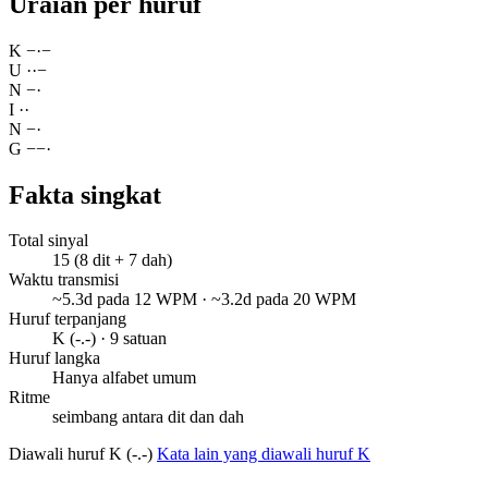
Uraian per huruf
K
−
·
−
U
·
·
−
N
−
·
I
·
·
N
−
·
G
−
−
·
Fakta singkat
Total sinyal
15 (8 dit + 7 dah)
Waktu transmisi
~5.3d pada 12 WPM · ~3.2d pada 20 WPM
Huruf terpanjang
K (-.-) · 9 satuan
Huruf langka
Hanya alfabet umum
Ritme
seimbang antara dit dan dah
Diawali huruf K (-.-)
Kata lain yang diawali huruf K