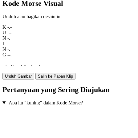
Kode Morse Visual
Unduh atau bagikan desain ini
K
-.-
U
..-
N
-.
I
..
N
-.
G
--.
−
·
−
·
·
−
−
·
·
·
−
·
−
−
·
Unduh Gambar
Salin ke Papan Klip
Pertanyaan yang Sering Diajukan
Apa itu "kuning" dalam Kode Morse?