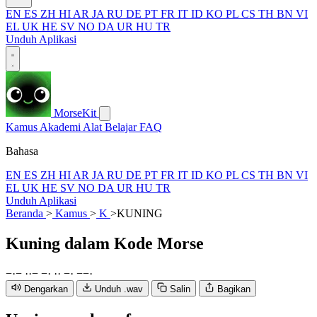
EN
ES
ZH
HI
AR
JA
RU
DE
PT
FR
IT
ID
KO
PL
CS
TH
BN
VI
EL
UK
HE
SV
NO
DA
UR
HU
TR
Unduh Aplikasi
MorseKit
Kamus
Akademi
Alat
Belajar
FAQ
Bahasa
EN
ES
ZH
HI
AR
JA
RU
DE
PT
FR
IT
ID
KO
PL
CS
TH
BN
VI
EL
UK
HE
SV
NO
DA
UR
HU
TR
Unduh Aplikasi
Beranda
>
Kamus
>
K
>
KUNING
Kuning
dalam Kode Morse
−
·
−
·
·
−
−
·
·
·
−
·
−
−
·
Dengarkan
Unduh .wav
Salin
Bagikan