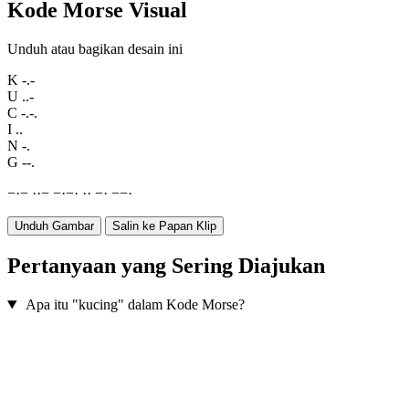
Kode Morse Visual
Unduh atau bagikan desain ini
K
-.-
U
..-
C
-.-.
I
..
N
-.
G
--.
−
·
−
·
·
−
−
·
−
·
·
·
−
·
−
−
·
Unduh Gambar
Salin ke Papan Klip
Pertanyaan yang Sering Diajukan
Apa itu "kucing" dalam Kode Morse?