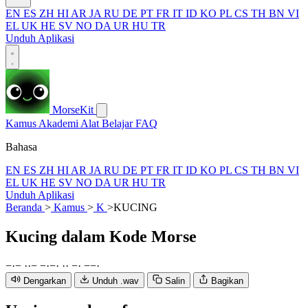
EN
ES
ZH
HI
AR
JA
RU
DE
PT
FR
IT
ID
KO
PL
CS
TH
BN
VI
EL
UK
HE
SV
NO
DA
UR
HU
TR
Unduh Aplikasi
MorseKit
Kamus
Akademi
Alat
Belajar
FAQ
Bahasa
EN
ES
ZH
HI
AR
JA
RU
DE
PT
FR
IT
ID
KO
PL
CS
TH
BN
VI
EL
UK
HE
SV
NO
DA
UR
HU
TR
Unduh Aplikasi
Beranda
>
Kamus
>
K
>
KUCING
Kucing
dalam Kode Morse
−
·
−
·
·
−
−
·
−
·
·
·
−
·
−
−
·
Dengarkan
Unduh .wav
Salin
Bagikan