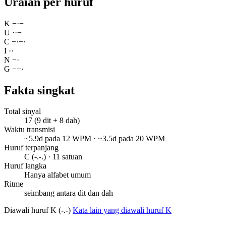
Uraian per huruf
K
−
·
−
U
·
·
−
C
−
·
−
·
I
·
·
N
−
·
G
−
−
·
Fakta singkat
Total sinyal
17 (9 dit + 8 dah)
Waktu transmisi
~5.9d pada 12 WPM · ~3.5d pada 20 WPM
Huruf terpanjang
C (-.-.) · 11 satuan
Huruf langka
Hanya alfabet umum
Ritme
seimbang antara dit dan dah
Diawali huruf K (-.-)
Kata lain yang diawali huruf K