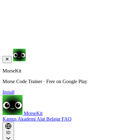
MorseKit
Morse Code Trainer · Free on Google Play
Install
MorseKit
Kamus
Akademi
Alat
Belajar
FAQ
ID