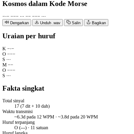
Kosmos
dalam Kode Morse
−
·
−
−
−
−
·
·
·
−
−
−
−
−
·
·
·
Dengarkan
Unduh .wav
Salin
Bagikan
Uraian per huruf
K
−
·
−
O
−
−
−
S
·
·
·
M
−
−
O
−
−
−
S
·
·
·
Fakta singkat
Total sinyal
17 (7 dit + 10 dah)
Waktu transmisi
~6.3d pada 12 WPM · ~3.8d pada 20 WPM
Huruf terpanjang
O (---) · 11 satuan
Huruf langka