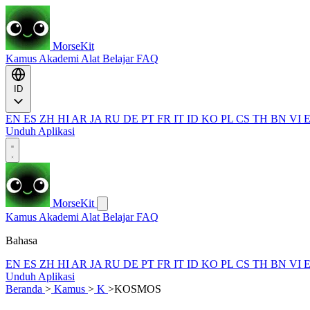
MorseKit
Kamus
Akademi
Alat
Belajar
FAQ
ID
EN
ES
ZH
HI
AR
JA
RU
DE
PT
FR
IT
ID
KO
PL
CS
TH
BN
VI
Unduh Aplikasi
MorseKit
Kamus
Akademi
Alat
Belajar
FAQ
Bahasa
EN
ES
ZH
HI
AR
JA
RU
DE
PT
FR
IT
ID
KO
PL
CS
TH
BN
VI
Unduh Aplikasi
Beranda
>
Kamus
>
K
>
KOSMOS