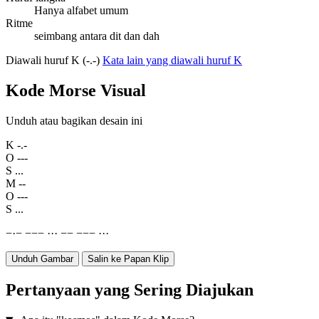
Hanya alfabet umum
Ritme
seimbang antara dit dan dah
Diawali huruf K (-.-)
Kata lain yang diawali huruf K
Kode Morse Visual
Unduh atau bagikan desain ini
K
-.-
O
---
S
...
M
--
O
---
S
...
−
·
−
−
−
−
·
·
·
−
−
−
−
−
·
·
·
Unduh Gambar
Salin ke Papan Klip
Pertanyaan yang Sering Diajukan