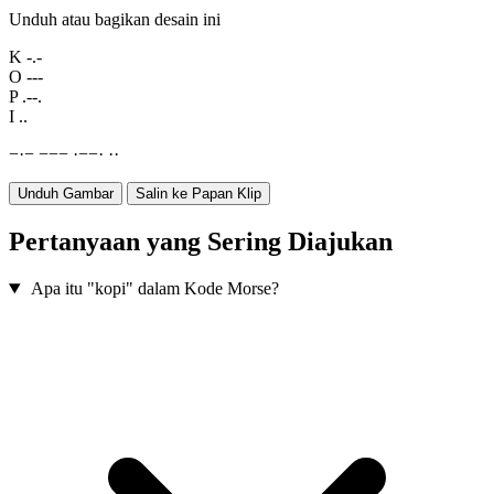
Unduh atau bagikan desain ini
K
-.-
O
---
P
.--.
I
..
−
·
−
−
−
−
·
−
−
·
·
·
Unduh Gambar
Salin ke Papan Klip
Pertanyaan yang Sering Diajukan
Apa itu "kopi" dalam Kode Morse?