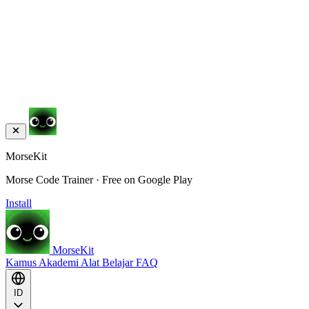
MorseKit
Morse Code Trainer · Free on Google Play
Install
MorseKit
Kamus
Akademi
Alat
Belajar
FAQ
ID