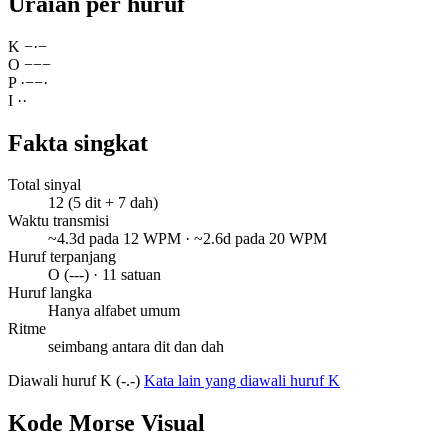
Uraian per huruf
K
−
·
−
O
−
−
−
P
·
−
−
·
I
·
·
Fakta singkat
Total sinyal
12 (5 dit + 7 dah)
Waktu transmisi
~4.3d pada 12 WPM · ~2.6d pada 20 WPM
Huruf terpanjang
O (---) · 11 satuan
Huruf langka
Hanya alfabet umum
Ritme
seimbang antara dit dan dah
Diawali huruf K (-.-)
Kata lain yang diawali huruf K
Kode Morse Visual