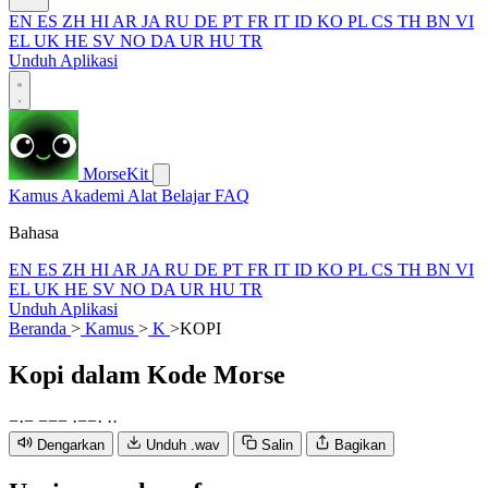
EN
ES
ZH
HI
AR
JA
RU
DE
PT
FR
IT
ID
KO
PL
CS
TH
BN
VI
EL
UK
HE
SV
NO
DA
UR
HU
TR
Unduh Aplikasi
MorseKit
Kamus
Akademi
Alat
Belajar
FAQ
Bahasa
EN
ES
ZH
HI
AR
JA
RU
DE
PT
FR
IT
ID
KO
PL
CS
TH
BN
VI
EL
UK
HE
SV
NO
DA
UR
HU
TR
Unduh Aplikasi
Beranda
>
Kamus
>
K
>
KOPI
Kopi
dalam Kode Morse
−
·
−
−
−
−
·
−
−
·
·
·
Dengarkan
Unduh .wav
Salin
Bagikan