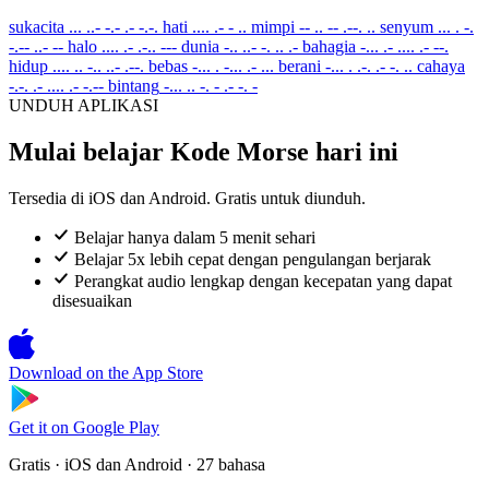
sukacita
... ..- -.- .- -.-.
hati
.... .- - ..
mimpi
-- .. -- .--. ..
senyum
... . -.
-.-- ..- --
halo
.... .- .-.. ---
dunia
-.. ..- -. .. .-
bahagia
-... .- .... .- --.
hidup
.... .. -.. ..- .--.
bebas
-... . -... .- ...
berani
-... . .-. .- -. ..
cahaya
-.-. .- .... .- -.--
bintang
-... .. -. - .- -. -
UNDUH APLIKASI
Mulai belajar Kode Morse hari ini
Tersedia di iOS dan Android. Gratis untuk diunduh.
Belajar hanya dalam 5 menit sehari
Belajar 5x lebih cepat dengan pengulangan berjarak
Perangkat audio lengkap dengan kecepatan yang dapat
disesuaikan
Download on the
App Store
Get it on
Google Play
Gratis · iOS dan Android · 27 bahasa