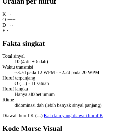
Uraian per huruf
K
−
·
−
O
−
−
−
D
−
·
·
E
·
Fakta singkat
Total sinyal
10 (4 dit + 6 dah)
Waktu transmisi
~3.7d pada 12 WPM · ~2.2d pada 20 WPM
Huruf terpanjang
O (---) · 11 satuan
Huruf langka
Hanya alfabet umum
Ritme
didominasi dah (lebih banyak sinyal panjang)
Diawali huruf K (-.-)
Kata lain yang diawali huruf K
Kode Morse Visual