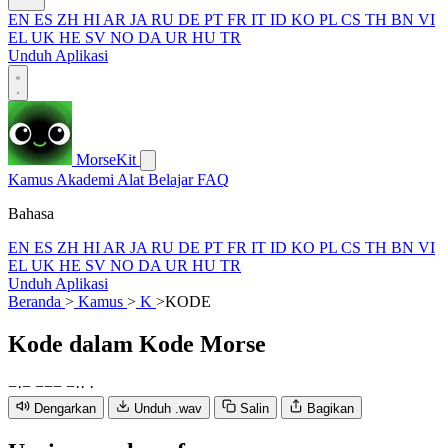
EN
ES
ZH
HI
AR
JA
RU
DE
PT
FR
IT
ID
KO
PL
CS
TH
BN
VI
EL
UK
HE
SV
NO
DA
UR
HU
TR
Unduh Aplikasi
MorseKit
Kamus
Akademi
Alat
Belajar
FAQ
Bahasa
EN
ES
ZH
HI
AR
JA
RU
DE
PT
FR
IT
ID
KO
PL
CS
TH
BN
VI
EL
UK
HE
SV
NO
DA
UR
HU
TR
Unduh Aplikasi
Beranda
>
Kamus
>
K
>
KODE
Kode
dalam Kode Morse
−
·
−
−
−
−
−
·
·
·
Dengarkan
Unduh .wav
Salin
Bagikan