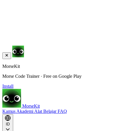
MorseKit
Morse Code Trainer · Free on Google Play
Install
MorseKit
Kamus
Akademi
Alat
Belajar
FAQ
ID