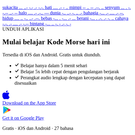
sukacita
... ..- -.- .- -.-.
hati
.... .- - ..
mimpi
-- .. -- .--. ..
senyum
... . -.
-.-- ..- --
halo
.... .- .-.. ---
dunia
-.. ..- -. .. .-
bahagia
-... .- .... .- --.
hidup
.... .. -.. ..- .--.
bebas
-... . -... .- ...
berani
-... . .-. .- -. ..
cahaya
-.-. .- .... .- -.--
bintang
-... .. -. - .- -. -
UNDUH APLIKASI
Mulai belajar Kode Morse hari ini
Tersedia di iOS dan Android. Gratis untuk diunduh.
Belajar hanya dalam 5 menit sehari
Belajar 5x lebih cepat dengan pengulangan berjarak
Perangkat audio lengkap dengan kecepatan yang dapat
disesuaikan
Download on the
App Store
Get it on
Google Play
Gratis · iOS dan Android · 27 bahasa