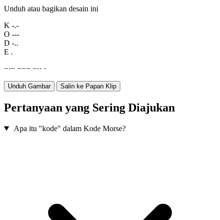
Unduh atau bagikan desain ini
K
-.-
O
---
D
-..
E
.
−
·
−
−
−
−
−
·
·
·
Unduh Gambar
Salin ke Papan Klip
Pertanyaan yang Sering Diajukan
Apa itu "kode" dalam Kode Morse?