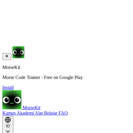
MorseKit
Morse Code Trainer · Free on Google Play
Install
MorseKit
Kamus
Akademi
Alat
Belajar
FAQ
ID