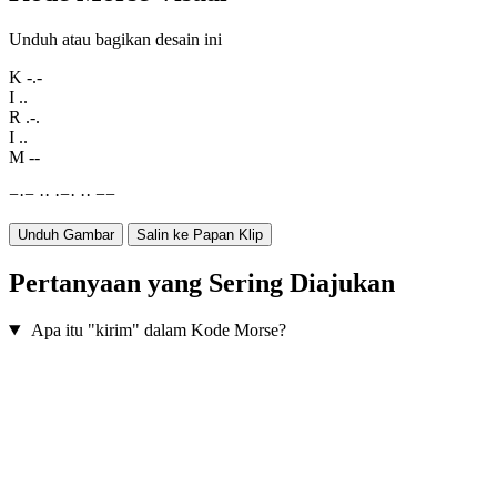
Unduh atau bagikan desain ini
K
-.-
I
..
R
.-.
I
..
M
--
−
·
−
·
·
·
−
·
·
·
−
−
Unduh Gambar
Salin ke Papan Klip
Pertanyaan yang Sering Diajukan
Apa itu "kirim" dalam Kode Morse?