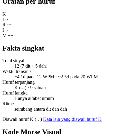
Uraian per huruf
K
−
·
−
I
·
·
R
·
−
·
I
·
·
M
−
−
Fakta singkat
Total sinyal
12 (7 dit + 5 dah)
Waktu transmisi
~4.1d pada 12 WPM · ~2.5d pada 20 WPM
Huruf terpanjang
K (-.-) · 9 satuan
Huruf langka
Hanya alfabet umum
Ritme
seimbang antara dit dan dah
Diawali huruf K (-.-)
Kata lain yang diawali huruf K
Kode Morse Visual