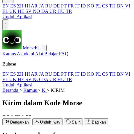
EN
ES
ZH
HI
AR
JA
RU
DE
PT
FR
IT
ID
KO
PL
CS
TH
BN
VI
EL
UK
HE
SV
NO
DA
UR
HU
TR
Unduh Aplikasi
MorseKit
Kamus
Akademi
Alat
Belajar
FAQ
Bahasa
EN
ES
ZH
HI
AR
JA
RU
DE
PT
FR
IT
ID
KO
PL
CS
TH
BN
VI
EL
UK
HE
SV
NO
DA
UR
HU
TR
Unduh Aplikasi
Beranda
>
Kamus
>
K
>
KIRIM
Kirim
dalam Kode Morse
−
·
−
·
·
·
−
·
·
·
−
−
Dengarkan
Unduh .wav
Salin
Bagikan