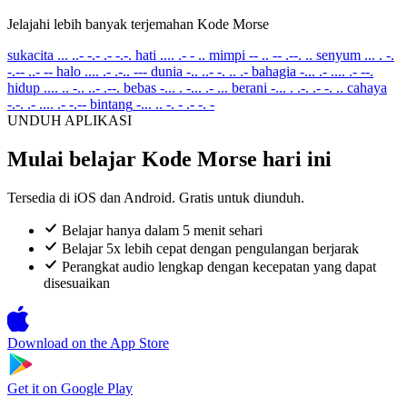
Jelajahi lebih banyak terjemahan Kode Morse
sukacita
... ..- -.- .- -.-.
hati
.... .- - ..
mimpi
-- .. -- .--. ..
senyum
... . -.
-.-- ..- --
halo
.... .- .-.. ---
dunia
-.. ..- -. .. .-
bahagia
-... .- .... .- --.
hidup
.... .. -.. ..- .--.
bebas
-... . -... .- ...
berani
-... . .-. .- -. ..
cahaya
-.-. .- .... .- -.--
bintang
-... .. -. - .- -. -
UNDUH APLIKASI
Mulai belajar Kode Morse hari ini
Tersedia di iOS dan Android. Gratis untuk diunduh.
Belajar hanya dalam 5 menit sehari
Belajar 5x lebih cepat dengan pengulangan berjarak
Perangkat audio lengkap dengan kecepatan yang dapat
disesuaikan
Download on the
App Store
Get it on
Google Play