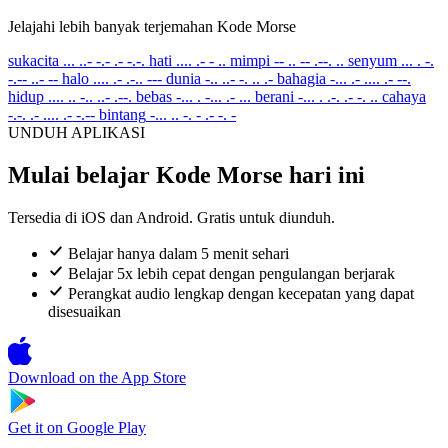
Jelajahi lebih banyak terjemahan Kode Morse
sukacita
... ..- -.- .- -.-.
hati
.... .- - ..
mimpi
-- .. -- .--. ..
senyum
... . -.
-.-- ..- --
halo
.... .- .-.. ---
dunia
-.. ..- -. .. .-
bahagia
-... .- .... .- --.
hidup
.... .. -.. ..- .--.
bebas
-... . -... .- ...
berani
-... . .-. .- -. ..
cahaya
-.-. .- .... .- -.--
bintang
-... .. -. - .- -. -
UNDUH APLIKASI
Mulai belajar Kode Morse hari ini
Tersedia di iOS dan Android. Gratis untuk diunduh.
Belajar hanya dalam 5 menit sehari
Belajar 5x lebih cepat dengan pengulangan berjarak
Perangkat audio lengkap dengan kecepatan yang dapat
disesuaikan
Download on the
App Store
Get it on
Google Play