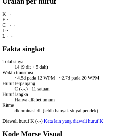
Uraian per huruf
K
−
·
−
E
·
C
−
·
−
·
I
·
·
L
·
−
·
·
Fakta singkat
Total sinyal
14 (9 dit + 5 dah)
Waktu transmisi
~4.5d pada 12 WPM · ~2.7d pada 20 WPM
Huruf terpanjang
C (-.-.) · 11 satuan
Huruf langka
Hanya alfabet umum
Ritme
didominasi dit (lebih banyak sinyal pendek)
Diawali huruf K (-.-)
Kata lain yang diawali huruf K
Kode Morse Visual