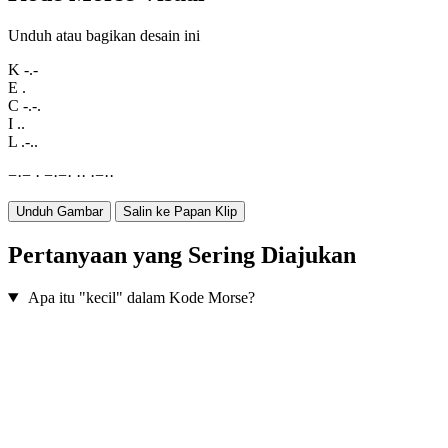
Unduh atau bagikan desain ini
K
-.-
E
.
C
-.-.
I
..
L
.-..
−
·
−
·
−
·
−
·
·
·
·
−
·
·
Unduh Gambar
Salin ke Papan Klip
Pertanyaan yang Sering Diajukan
Apa itu "kecil" dalam Kode Morse?