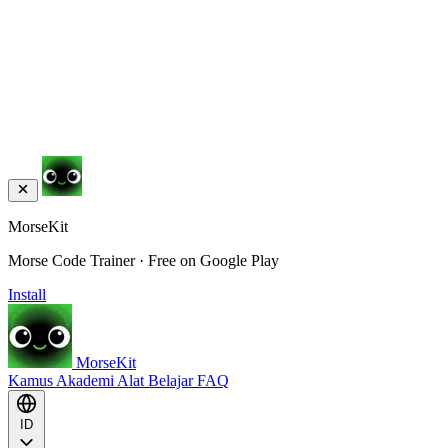
MorseKit
Morse Code Trainer · Free on Google Play
Install
MorseKit
Kamus
Akademi
Alat
Belajar
FAQ
ID