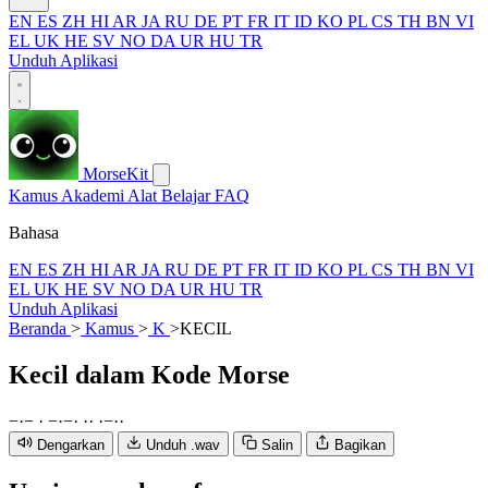
EN
ES
ZH
HI
AR
JA
RU
DE
PT
FR
IT
ID
KO
PL
CS
TH
BN
VI
EL
UK
HE
SV
NO
DA
UR
HU
TR
Unduh Aplikasi
MorseKit
Kamus
Akademi
Alat
Belajar
FAQ
Bahasa
EN
ES
ZH
HI
AR
JA
RU
DE
PT
FR
IT
ID
KO
PL
CS
TH
BN
VI
EL
UK
HE
SV
NO
DA
UR
HU
TR
Unduh Aplikasi
Beranda
>
Kamus
>
K
>
KECIL
Kecil
dalam Kode Morse
−
·
−
·
−
·
−
·
·
·
·
−
·
·
Dengarkan
Unduh .wav
Salin
Bagikan