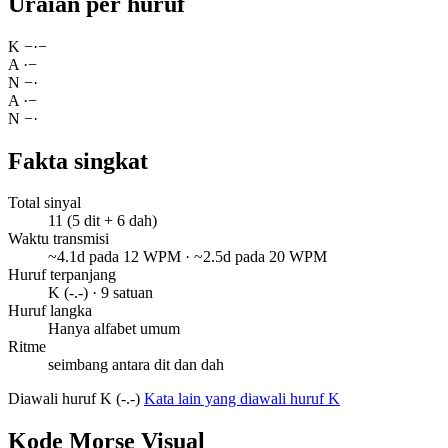
Uraian per huruf
K
−
·
−
A
·
−
N
−
·
A
·
−
N
−
·
Fakta singkat
Total sinyal
11 (5 dit + 6 dah)
Waktu transmisi
~4.1d pada 12 WPM · ~2.5d pada 20 WPM
Huruf terpanjang
K (-.-) · 9 satuan
Huruf langka
Hanya alfabet umum
Ritme
seimbang antara dit dan dah
Diawali huruf K (-.-)
Kata lain yang diawali huruf K
Kode Morse Visual