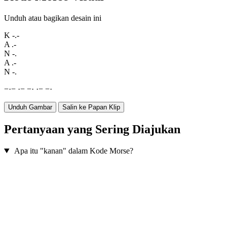
Unduh atau bagikan desain ini
K
-.-
A
.-
N
-.
A
.-
N
-.
−
·
−
·
−
−
·
·
−
−
·
Unduh Gambar
Salin ke Papan Klip
Pertanyaan yang Sering Diajukan
Apa itu "kanan" dalam Kode Morse?