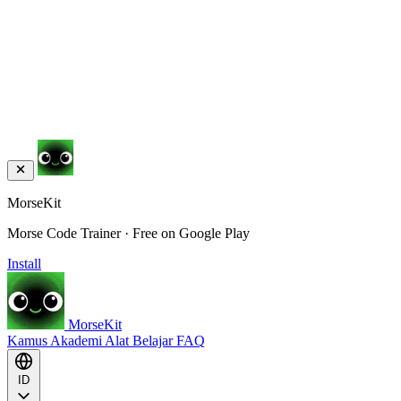
MorseKit
Morse Code Trainer · Free on Google Play
Install
MorseKit
Kamus
Akademi
Alat
Belajar
FAQ
ID