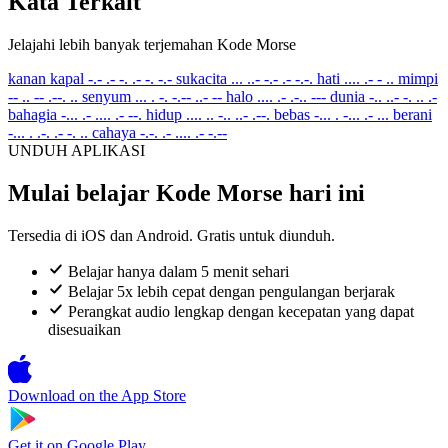
Kata Terkait
Jelajahi lebih banyak terjemahan Kode Morse
kanan kapal
-.- .- -. .- -. -.-
sukacita
... ..- -.- .- -.-.
hati
.... .- - ..
mimpi
-- .. -- .--. ..
senyum
... . -. -.-- ..- --
halo
.... .- .-.. ---
dunia
-.. ..- -. .. .-
bahagia
-... .- .... .- --.
hidup
.... .. -.. ..- .--.
bebas
-... . -... .- ...
berani
-... . .-. .- -. ..
cahaya
-.-. .- .... .- -.--
UNDUH APLIKASI
Mulai belajar Kode Morse hari ini
Tersedia di iOS dan Android. Gratis untuk diunduh.
Belajar hanya dalam 5 menit sehari
Belajar 5x lebih cepat dengan pengulangan berjarak
Perangkat audio lengkap dengan kecepatan yang dapat
disesuaikan
Download on the
App Store
Get it on
Google Play