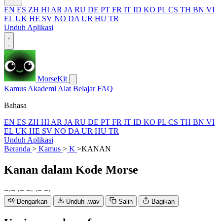
EN
ES
ZH
HI
AR
JA
RU
DE
PT
FR
IT
ID
KO
PL
CS
TH
BN
VI
EL
UK
HE
SV
NO
DA
UR
HU
TR
Unduh Aplikasi
MorseKit
Kamus
Akademi
Alat
Belajar
FAQ
Bahasa
EN
ES
ZH
HI
AR
JA
RU
DE
PT
FR
IT
ID
KO
PL
CS
TH
BN
VI
EL
UK
HE
SV
NO
DA
UR
HU
TR
Unduh Aplikasi
Beranda
>
Kamus
>
K
>
KANAN
Kanan
dalam Kode Morse
−
·
−
·
−
−
·
·
−
−
·
Dengarkan
Unduh .wav
Salin
Bagikan