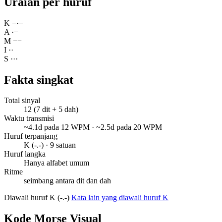
Uraian per huruf
K
−
·
−
A
·
−
M
−
−
I
·
·
S
·
·
·
Fakta singkat
Total sinyal
12 (7 dit + 5 dah)
Waktu transmisi
~4.1d pada 12 WPM · ~2.5d pada 20 WPM
Huruf terpanjang
K (-.-) · 9 satuan
Huruf langka
Hanya alfabet umum
Ritme
seimbang antara dit dan dah
Diawali huruf K (-.-)
Kata lain yang diawali huruf K
Kode Morse Visual