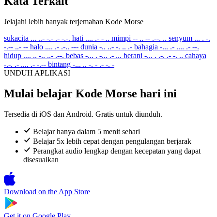
Kata Terkait
Jelajahi lebih banyak terjemahan Kode Morse
sukacita
... ..- -.- .- -.-.
hati
.... .- - ..
mimpi
-- .. -- .--. ..
senyum
... . -.
-.-- ..- --
halo
.... .- .-.. ---
dunia
-.. ..- -. .. .-
bahagia
-... .- .... .- --.
hidup
.... .. -.. ..- .--.
bebas
-... . -... .- ...
berani
-... . .-. .- -. ..
cahaya
-.-. .- .... .- -.--
bintang
-... .. -. - .- -. -
UNDUH APLIKASI
Mulai belajar Kode Morse hari ini
Tersedia di iOS dan Android. Gratis untuk diunduh.
Belajar hanya dalam 5 menit sehari
Belajar 5x lebih cepat dengan pengulangan berjarak
Perangkat audio lengkap dengan kecepatan yang dapat
disesuaikan
Download on the
App Store
Get it on
Google Play