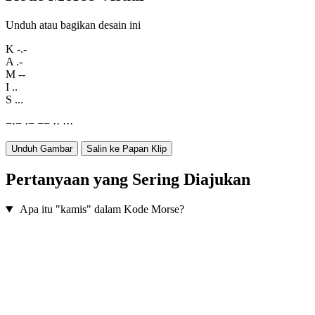
Unduh atau bagikan desain ini
K
-.-
A
.-
M
--
I
..
S
...
−
·
−
·
−
−
−
·
·
·
·
·
Unduh Gambar
Salin ke Papan Klip
Pertanyaan yang Sering Diajukan
Apa itu "kamis" dalam Kode Morse?