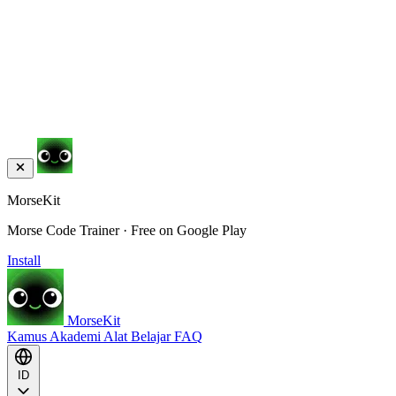
MorseKit
Morse Code Trainer · Free on Google Play
Install
MorseKit
Kamus
Akademi
Alat
Belajar
FAQ
ID