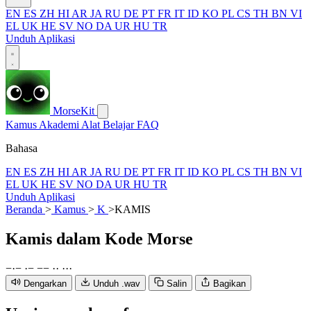
EN
ES
ZH
HI
AR
JA
RU
DE
PT
FR
IT
ID
KO
PL
CS
TH
BN
VI
EL
UK
HE
SV
NO
DA
UR
HU
TR
Unduh Aplikasi
MorseKit
Kamus
Akademi
Alat
Belajar
FAQ
Bahasa
EN
ES
ZH
HI
AR
JA
RU
DE
PT
FR
IT
ID
KO
PL
CS
TH
BN
VI
EL
UK
HE
SV
NO
DA
UR
HU
TR
Unduh Aplikasi
Beranda
>
Kamus
>
K
>
KAMIS
Kamis
dalam Kode Morse
−
·
−
·
−
−
−
·
·
·
·
·
Dengarkan
Unduh .wav
Salin
Bagikan