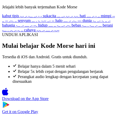
Jelajahi lebih banyak terjemahan Kode Morse
kabut tipis
-.- .- -... ..- - -
sukacita
... ..- -.- .- -.-.
hati
.... .- - ..
mimpi
--
.. -- .--. ..
senyum
... . -. -.-- ..- --
halo
.... .- .-.. ---
dunia
-.. ..- -. .. .-
bahagia
-... .- .... .- --.
hidup
.... .. -.. ..- .--.
bebas
-... . -... .- ...
berani
-... . .-. .- -. ..
cahaya
-.-. .- .... .- -.--
UNDUH APLIKASI
Mulai belajar Kode Morse hari ini
Tersedia di iOS dan Android. Gratis untuk diunduh.
Belajar hanya dalam 5 menit sehari
Belajar 5x lebih cepat dengan pengulangan berjarak
Perangkat audio lengkap dengan kecepatan yang dapat
disesuaikan
Download on the
App Store
Get it on
Google Play