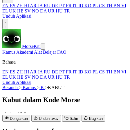
EN
ES
ZH
HI
AR
JA
RU
DE
PT
FR
IT
ID
KO
PL
CS
TH
BN
VI
EL
UK
HE
SV
NO
DA
UR
HU
TR
Unduh Aplikasi
MorseKit
Kamus
Akademi
Alat
Belajar
FAQ
Bahasa
EN
ES
ZH
HI
AR
JA
RU
DE
PT
FR
IT
ID
KO
PL
CS
TH
BN
VI
EL
UK
HE
SV
NO
DA
UR
HU
TR
Unduh Aplikasi
Beranda
>
Kamus
>
K
>
KABUT
Kabut
dalam Kode Morse
−
·
−
·
−
−
·
·
·
·
·
−
−
Dengarkan
Unduh .wav
Salin
Bagikan