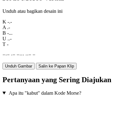
Unduh atau bagikan desain ini
K
-.-
A
.-
B
-...
U
..-
T
-
−
·
−
·
−
−
·
·
·
·
·
−
−
Unduh Gambar
Salin ke Papan Klip
Pertanyaan yang Sering Diajukan
Apa itu "kabut" dalam Kode Morse?