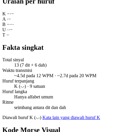
Uraian per huruf
K
−
·
−
A
·
−
B
−
·
·
·
U
·
·
−
T
−
Fakta singkat
Total sinyal
13 (7 dit + 6 dah)
Waktu transmisi
~4.5d pada 12 WPM · ~2.7d pada 20 WPM
Huruf terpanjang
K (-.-) · 9 satuan
Huruf langka
Hanya alfabet umum
Ritme
seimbang antara dit dan dah
Diawali huruf K (-.-)
Kata lain yang diawali huruf K
Kode Morse Visual