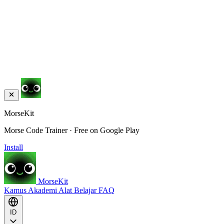
MorseKit
Morse Code Trainer · Free on Google Play
Install
MorseKit
Kamus
Akademi
Alat
Belajar
FAQ
ID