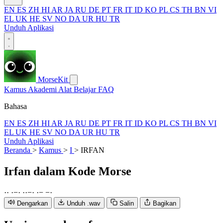
EN
ES
ZH
HI
AR
JA
RU
DE
PT
FR
IT
ID
KO
PL
CS
TH
BN
VI
EL
UK
HE
SV
NO
DA
UR
HU
TR
Unduh Aplikasi
MorseKit
Kamus
Akademi
Alat
Belajar
FAQ
Bahasa
EN
ES
ZH
HI
AR
JA
RU
DE
PT
FR
IT
ID
KO
PL
CS
TH
BN
VI
EL
UK
HE
SV
NO
DA
UR
HU
TR
Unduh Aplikasi
Beranda
>
Kamus
>
I
>
IRFAN
Irfan
dalam Kode Morse
·
·
·
−
·
·
·
−
·
·
−
−
·
Dengarkan
Unduh .wav
Salin
Bagikan