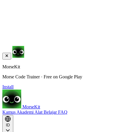
MorseKit
Morse Code Trainer · Free on Google Play
Install
MorseKit
Kamus
Akademi
Alat
Belajar
FAQ
ID