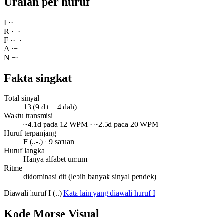
Uraian per huruf
I
·
·
R
·
−
·
F
·
·
−
·
A
·
−
N
−
·
Fakta singkat
Total sinyal
13 (9 dit + 4 dah)
Waktu transmisi
~4.1d pada 12 WPM · ~2.5d pada 20 WPM
Huruf terpanjang
F (..-.) · 9 satuan
Huruf langka
Hanya alfabet umum
Ritme
didominasi dit (lebih banyak sinyal pendek)
Diawali huruf I (..)
Kata lain yang diawali huruf I
Kode Morse Visual