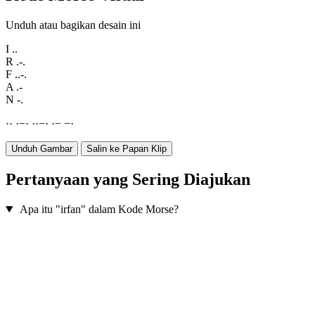
Unduh atau bagikan desain ini
I
..
R
.-.
F
..-.
A
.-
N
-.
·
·
·
−
·
·
·
−
·
·
−
−
·
Unduh Gambar
Salin ke Papan Klip
Pertanyaan yang Sering Diajukan
Apa itu "irfan" dalam Kode Morse?