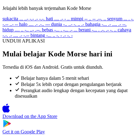
Jelajahi lebih banyak terjemahan Kode Morse
sukacita
... ..- -.- .- -.-.
hati
.... .- - ..
mimpi
-- .. -- .--. ..
senyum
... . -.
-.-- ..- --
halo
.... .- .-.. ---
dunia
-.. ..- -. .. .-
bahagia
-... .- .... .- --.
hidup
.... .. -.. ..- .--.
bebas
-... . -... .- ...
berani
-... . .-. .- -. ..
cahaya
-.-. .- .... .- -.--
bintang
-... .. -. - .- -. -
UNDUH APLIKASI
Mulai belajar Kode Morse hari ini
Tersedia di iOS dan Android. Gratis untuk diunduh.
Belajar hanya dalam 5 menit sehari
Belajar 5x lebih cepat dengan pengulangan berjarak
Perangkat audio lengkap dengan kecepatan yang dapat
disesuaikan
Download on the
App Store
Get it on
Google Play