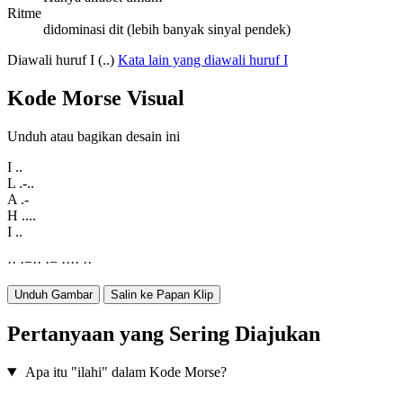
Ritme
didominasi dit (lebih banyak sinyal pendek)
Diawali huruf I (..)
Kata lain yang diawali huruf I
Kode Morse Visual
Unduh atau bagikan desain ini
I
..
L
.-..
A
.-
H
....
I
..
·
·
·
−
·
·
·
−
·
·
·
·
·
·
Unduh Gambar
Salin ke Papan Klip
Pertanyaan yang Sering Diajukan
Apa itu "ilahi" dalam Kode Morse?