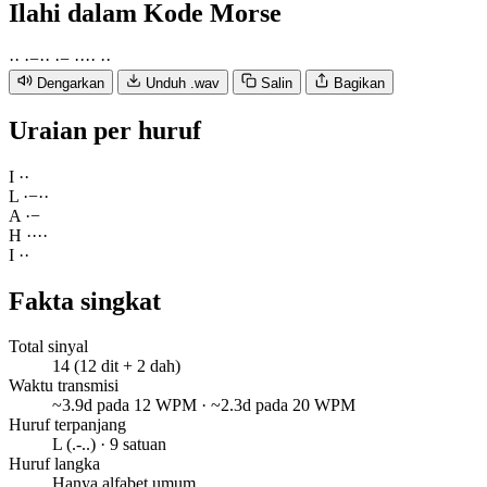
Ilahi
dalam Kode Morse
·
·
·
−
·
·
·
−
·
·
·
·
·
·
Dengarkan
Unduh .wav
Salin
Bagikan
Uraian per huruf
I
·
·
L
·
−
·
·
A
·
−
H
·
·
·
·
I
·
·
Fakta singkat
Total sinyal
14 (12 dit + 2 dah)
Waktu transmisi
~3.9d pada 12 WPM · ~2.3d pada 20 WPM
Huruf terpanjang
L (.-..) · 9 satuan
Huruf langka
Hanya alfabet umum