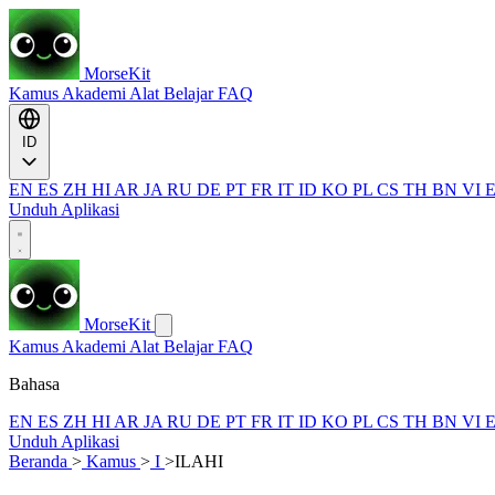
MorseKit
Kamus
Akademi
Alat
Belajar
FAQ
ID
EN
ES
ZH
HI
AR
JA
RU
DE
PT
FR
IT
ID
KO
PL
CS
TH
BN
VI
Unduh Aplikasi
MorseKit
Kamus
Akademi
Alat
Belajar
FAQ
Bahasa
EN
ES
ZH
HI
AR
JA
RU
DE
PT
FR
IT
ID
KO
PL
CS
TH
BN
VI
Unduh Aplikasi
Beranda
>
Kamus
>
I
>
ILAHI