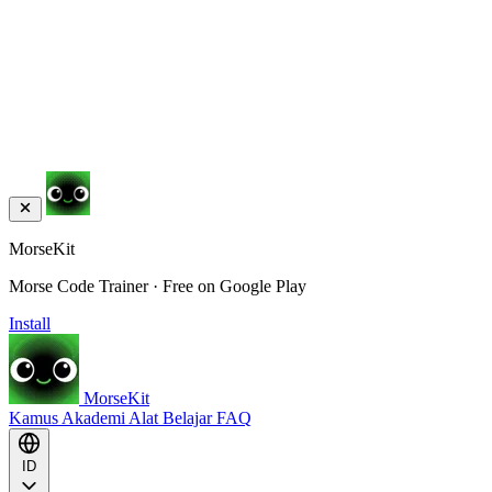
MorseKit
Morse Code Trainer · Free on Google Play
Install
MorseKit
Kamus
Akademi
Alat
Belajar
FAQ
ID