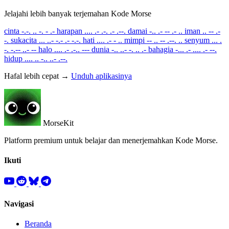
Jelajahi lebih banyak terjemahan Kode Morse
cinta
-.-. .. -. - .-
harapan
.... .- .-. .- .--.
damai
-.. .- -- .- ..
iman
.. -- .-
-.
sukacita
... ..- -.- .- -.-.
hati
.... .- - ..
mimpi
-- .. -- .--. ..
senyum
... .
-. -.-- ..- --
halo
.... .- .-.. ---
dunia
-.. ..- -. .. .-
bahagia
-... .- .... .- --.
hidup
.... .. -.. ..- .--.
Hafal lebih cepat →
Unduh aplikasinya
MorseKit
Platform premium untuk belajar dan menerjemahkan Kode Morse.
Ikuti
Navigasi
Beranda