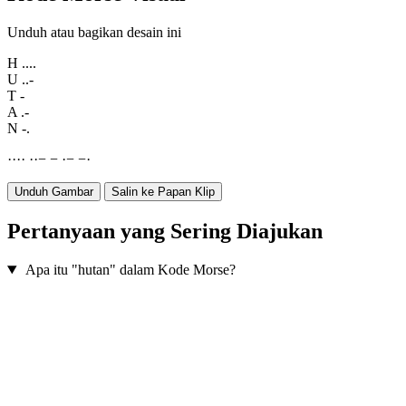
Unduh atau bagikan desain ini
H
....
U
..-
T
-
A
.-
N
-.
·
·
·
·
·
·
−
−
·
−
−
·
Unduh Gambar
Salin ke Papan Klip
Pertanyaan yang Sering Diajukan
Apa itu "hutan" dalam Kode Morse?