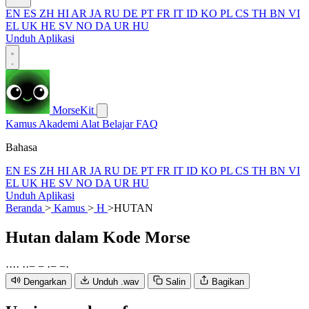
EN
ES
ZH
HI
AR
JA
RU
DE
PT
FR
IT
ID
KO
PL
CS
TH
BN
VI
EL
UK
HE
SV
NO
DA
UR
HU
Unduh Aplikasi
MorseKit
Kamus
Akademi
Alat
Belajar
FAQ
Bahasa
EN
ES
ZH
HI
AR
JA
RU
DE
PT
FR
IT
ID
KO
PL
CS
TH
BN
VI
EL
UK
HE
SV
NO
DA
UR
HU
Unduh Aplikasi
Beranda
>
Kamus
>
H
>
HUTAN
Hutan
dalam Kode Morse
·
·
·
·
·
·
−
−
·
−
−
·
Dengarkan
Unduh .wav
Salin
Bagikan