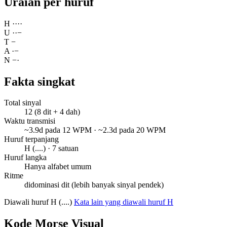
Uraian per huruf
H
·
·
·
·
U
·
·
−
T
−
A
·
−
N
−
·
Fakta singkat
Total sinyal
12 (8 dit + 4 dah)
Waktu transmisi
~3.9d pada 12 WPM · ~2.3d pada 20 WPM
Huruf terpanjang
H (....) · 7 satuan
Huruf langka
Hanya alfabet umum
Ritme
didominasi dit (lebih banyak sinyal pendek)
Diawali huruf H (....)
Kata lain yang diawali huruf H
Kode Morse Visual