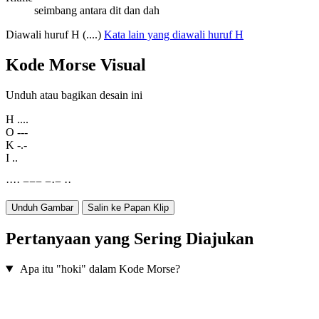
seimbang antara dit dan dah
Diawali huruf H (....)
Kata lain yang diawali huruf H
Kode Morse Visual
Unduh atau bagikan desain ini
H
....
O
---
K
-.-
I
..
·
·
·
·
−
−
−
−
·
−
·
·
Unduh Gambar
Salin ke Papan Klip
Pertanyaan yang Sering Diajukan
Apa itu "hoki" dalam Kode Morse?