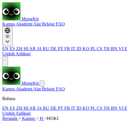
MorseKit
Kamus
Akademi
Alat
Belajar
FAQ
ID
EN
ES
ZH
HI
AR
JA
RU
DE
PT
FR
IT
ID
KO
PL
CS
TH
BN
VI
Unduh Aplikasi
MorseKit
Kamus
Akademi
Alat
Belajar
FAQ
Bahasa
EN
ES
ZH
HI
AR
JA
RU
DE
PT
FR
IT
ID
KO
PL
CS
TH
BN
VI
Unduh Aplikasi
Beranda
>
Kamus
>
H
>
HOKI