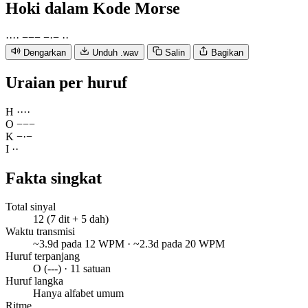
Hoki
dalam Kode Morse
·
·
·
·
−
−
−
−
·
−
·
·
Dengarkan
Unduh .wav
Salin
Bagikan
Uraian per huruf
H
·
·
·
·
O
−
−
−
K
−
·
−
I
·
·
Fakta singkat
Total sinyal
12 (7 dit + 5 dah)
Waktu transmisi
~3.9d pada 12 WPM · ~2.3d pada 20 WPM
Huruf terpanjang
O (---) · 11 satuan
Huruf langka
Hanya alfabet umum
Ritme