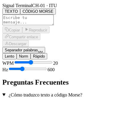
Signal Terminal
CH-01 · ITU
TEXTO
CÓDIGO MORSE
Copiar
Reproducir
Compartir enlace
Descargar
Separador palabras
␣␣
Lento
Norm
Rápido
WPM
20
Hz
600
Preguntas Frecuentes
¿Cómo traduzco texto a código Morse?