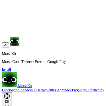
MorseKit
Morse Code Trainer · Free on Google Play
Install
MorseKit
Diccionario
Academia
Herramientas
Aprender
Preguntas Frecuentes
ES