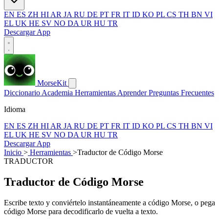
EN
ES
ZH
HI
AR
JA
RU
DE
PT
FR
IT
ID
KO
PL
CS
TH
BN
VI
EL
UK
HE
SV
NO
DA
UR
HU
TR
Descargar App
MorseKit
Diccionario
Academia
Herramientas
Aprender
Preguntas Frecuentes
Idioma
EN
ES
ZH
HI
AR
JA
RU
DE
PT
FR
IT
ID
KO
PL
CS
TH
BN
VI
EL
UK
HE
SV
NO
DA
UR
HU
TR
Descargar App
Inicio
>
Herramientas
>
Traductor de Código Morse
TRADUCTOR
Traductor de Código Morse
Escribe texto y conviértelo instantáneamente a código Morse, o pega
código Morse para decodificarlo de vuelta a texto.