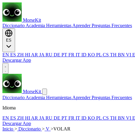
MorseKit
Diccionario
Academia
Herramientas
Aprender
Preguntas Frecuentes
ES
EN
ES
ZH
HI
AR
JA
RU
DE
PT
FR
IT
ID
KO
PL
CS
TH
BN
VI
Descargar App
MorseKit
Diccionario
Academia
Herramientas
Aprender
Preguntas Frecuentes
Idioma
EN
ES
ZH
HI
AR
JA
RU
DE
PT
FR
IT
ID
KO
PL
CS
TH
BN
VI
Descargar App
Inicio
>
Diccionario
>
V
>
VOLAR