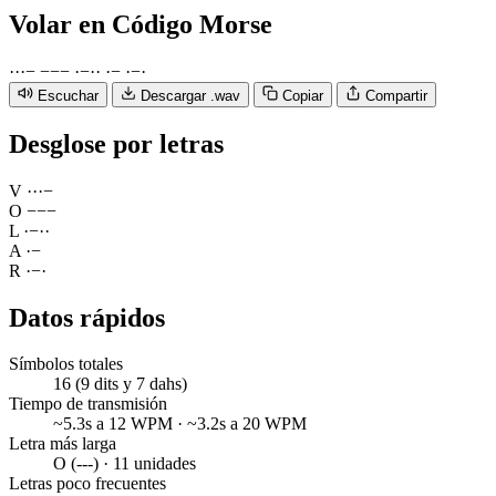
Volar
en Código Morse
·
·
·
−
−
−
−
·
−
·
·
·
−
·
−
·
Escuchar
Descargar .wav
Copiar
Compartir
Desglose por letras
V
·
·
·
−
O
−
−
−
L
·
−
·
·
A
·
−
R
·
−
·
Datos rápidos
Símbolos totales
16 (9 dits y 7 dahs)
Tiempo de transmisión
~5.3s a 12 WPM · ~3.2s a 20 WPM
Letra más larga
O (---) · 11 unidades
Letras poco frecuentes