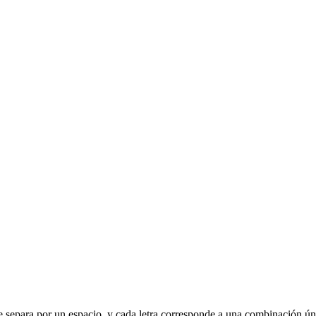
ra se separa por un espacio, y cada letra corresponde a una combinación ú