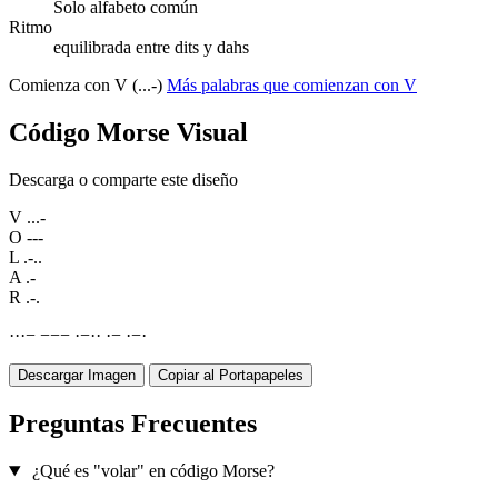
Solo alfabeto común
Ritmo
equilibrada entre dits y dahs
Comienza con V (...-)
Más palabras que comienzan con V
Código Morse Visual
Descarga o comparte este diseño
V
...-
O
---
L
.-..
A
.-
R
.-.
·
·
·
−
−
−
−
·
−
·
·
·
−
·
−
·
Descargar Imagen
Copiar al Portapapeles
Preguntas Frecuentes
¿Qué es "volar" en código Morse?