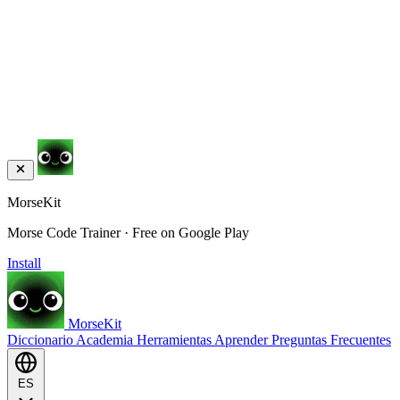
MorseKit
Morse Code Trainer · Free on Google Play
Install
MorseKit
Diccionario
Academia
Herramientas
Aprender
Preguntas Frecuentes
ES