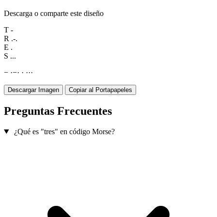
Descarga o comparte este diseño
T
-
R
.-.
E
.
S
...
−
·
−
·
·
·
·
·
Descargar Imagen
Copiar al Portapapeles
Preguntas Frecuentes
¿Qué es "tres" en código Morse?