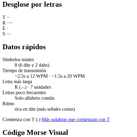
Desglose por letras
T
−
R
·
−
·
E
·
S
·
·
·
Datos rápidos
Símbolos totales
8 (6 dits y 2 dahs)
Tiempo de transmisión
~2.5s a 12 WPM · ~1.5s a 20 WPM
Letra más larga
R (.-.) · 7 unidades
Letras poco frecuentes
Solo alfabeto común
Ritmo
rica en dits (más señales cortas)
Comienza con T (-)
Más palabras que comienzan con T
Código Morse Visual