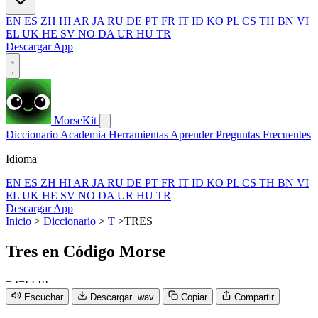
EN
ES
ZH
HI
AR
JA
RU
DE
PT
FR
IT
ID
KO
PL
CS
TH
BN
VI
EL
UK
HE
SV
NO
DA
UR
HU
TR
Descargar App
MorseKit
Diccionario
Academia
Herramientas
Aprender
Preguntas Frecuentes
Idioma
EN
ES
ZH
HI
AR
JA
RU
DE
PT
FR
IT
ID
KO
PL
CS
TH
BN
VI
EL
UK
HE
SV
NO
DA
UR
HU
TR
Descargar App
Inicio
>
Diccionario
>
T
>
TRES
Tres
en Código Morse
−
·
−
·
·
·
·
·
Escuchar
Descargar .wav
Copiar
Compartir