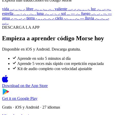
Explora más traducciones en código Morse
vida
...- .. -.. .-
libre
.-.. .. -... .-. .
valiente
...- .- .-.. .. . -.
luz
.-.. ..- --..
estrella
. ... - .-. . .-.. .
luna
.-.. ..- -. .-
sol
... --- .-..
fuego
..-. ..- . --. ---
agua
.- --. ..- .-
tierra
- .. . .-. .-. .-
cielo
-.-. .. . .-.. ---
lluvia
.-.. .-.. ..-
...- .
DESCARGA LA APP
Empieza a aprender código Morse hoy
Disponible en iOS y Android. Descarga gratuita.
Aprende en solo 5 minutos al día
Aprende 5 veces más rápido con repetición espaciada
Kit de audio completo con velocidad ajustable
Download on the
App Store
Get it on
Google Play
Gratis · iOS y Android · 27 idiomas