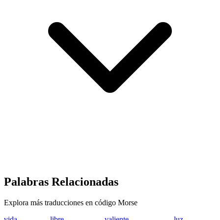
Palabras Relacionadas
Explora más traducciones en código Morse
vida
...- .. -.. .-
libre
.-.. .. -... .-. .
valiente
...- .- .-.. .. . -.
luz
.-.. ..- --..