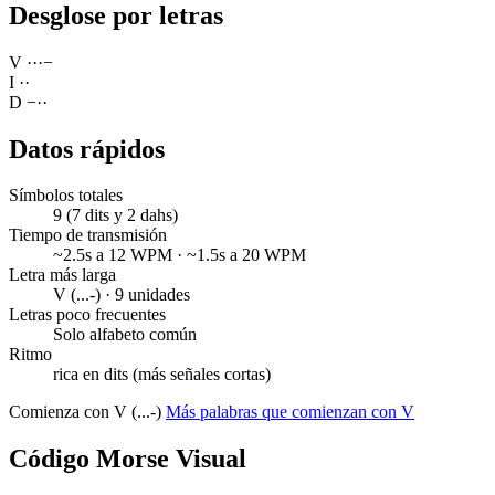
Desglose por letras
V
·
·
·
−
I
·
·
D
−
·
·
Datos rápidos
Símbolos totales
9 (7 dits y 2 dahs)
Tiempo de transmisión
~2.5s a 12 WPM · ~1.5s a 20 WPM
Letra más larga
V (...-) · 9 unidades
Letras poco frecuentes
Solo alfabeto común
Ritmo
rica en dits (más señales cortas)
Comienza con V (...-)
Más palabras que comienzan con V
Código Morse Visual