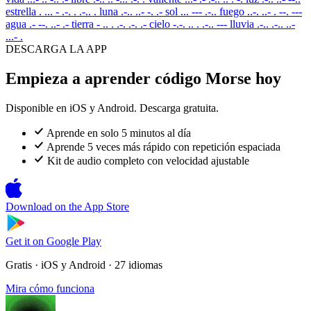
estrella
. ... - .-. . .-.. .
luna
.-.. ..- -. .-
sol
... --- .-..
fuego
..-. ..- . --. ---
agua
.- --. ..- .-
tierra
- .. . .-. .-. .-
cielo
-.-. .. . .-.. ---
lluvia
.-.. .-.. ..-
...- .
DESCARGA LA APP
Empieza a aprender código Morse hoy
Disponible en iOS y Android. Descarga gratuita.
Aprende en solo 5 minutos al día
Aprende 5 veces más rápido con repetición espaciada
Kit de audio completo con velocidad ajustable
Download on the
App Store
Get it on
Google Play
Gratis · iOS y Android · 27 idiomas
Mira cómo funciona