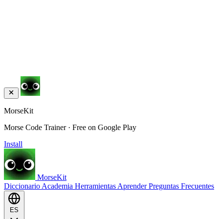
MorseKit
Morse Code Trainer · Free on Google Play
Install
MorseKit
Diccionario
Academia
Herramientas
Aprender
Preguntas Frecuentes
ES