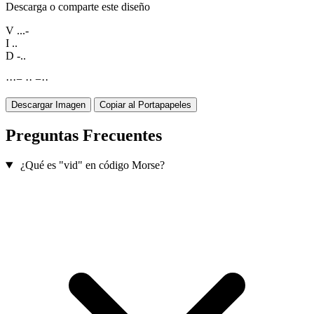
Descarga o comparte este diseño
V
...-
I
..
D
-..
·
·
·
−
·
·
−
·
·
Descargar Imagen
Copiar al Portapapeles
Preguntas Frecuentes
¿Qué es "vid" en código Morse?