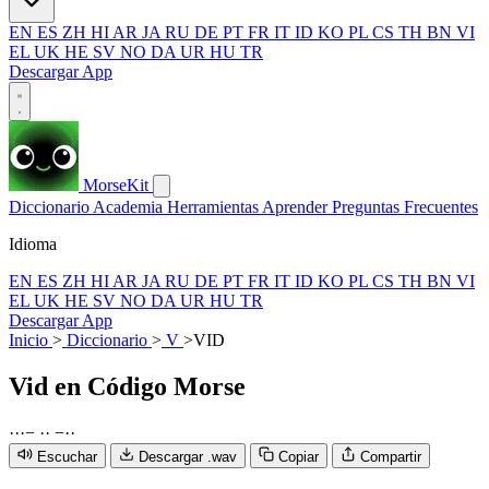
EN
ES
ZH
HI
AR
JA
RU
DE
PT
FR
IT
ID
KO
PL
CS
TH
BN
VI
EL
UK
HE
SV
NO
DA
UR
HU
TR
Descargar App
MorseKit
Diccionario
Academia
Herramientas
Aprender
Preguntas Frecuentes
Idioma
EN
ES
ZH
HI
AR
JA
RU
DE
PT
FR
IT
ID
KO
PL
CS
TH
BN
VI
EL
UK
HE
SV
NO
DA
UR
HU
TR
Descargar App
Inicio
>
Diccionario
>
V
>
VID
Vid
en Código Morse
·
·
·
−
·
·
−
·
·
Escuchar
Descargar .wav
Copiar
Compartir