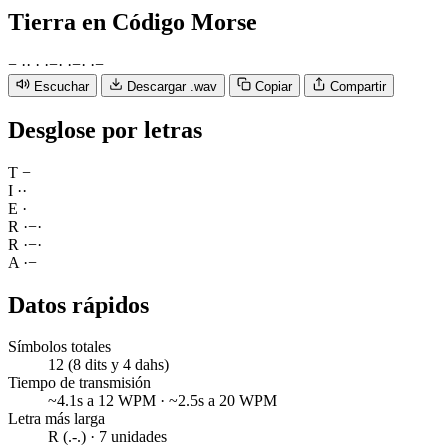
Tierra
en Código Morse
−
·
·
·
·
−
·
·
−
·
·
−
Escuchar
Descargar .wav
Copiar
Compartir
Desglose por letras
T
−
I
·
·
E
·
R
·
−
·
R
·
−
·
A
·
−
Datos rápidos
Símbolos totales
12 (8 dits y 4 dahs)
Tiempo de transmisión
~4.1s a 12 WPM · ~2.5s a 20 WPM
Letra más larga
R (.-.) · 7 unidades