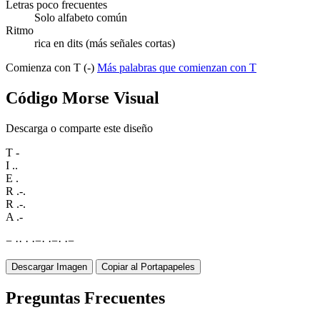
Letras poco frecuentes
Solo alfabeto común
Ritmo
rica en dits (más señales cortas)
Comienza con T (-)
Más palabras que comienzan con T
Código Morse Visual
Descarga o comparte este diseño
T
-
I
..
E
.
R
.-.
R
.-.
A
.-
−
·
·
·
·
−
·
·
−
·
·
−
Descargar Imagen
Copiar al Portapapeles
Preguntas Frecuentes