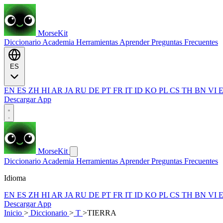
MorseKit
Diccionario
Academia
Herramientas
Aprender
Preguntas Frecuentes
ES
EN
ES
ZH
HI
AR
JA
RU
DE
PT
FR
IT
ID
KO
PL
CS
TH
BN
VI
Descargar App
MorseKit
Diccionario
Academia
Herramientas
Aprender
Preguntas Frecuentes
Idioma
EN
ES
ZH
HI
AR
JA
RU
DE
PT
FR
IT
ID
KO
PL
CS
TH
BN
VI
Descargar App
Inicio
>
Diccionario
>
T
>
TIERRA