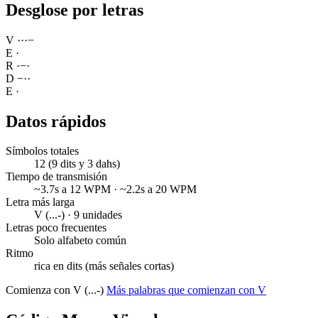
Desglose por letras
V
·
·
·
−
E
·
R
·
−
·
D
−
·
·
E
·
Datos rápidos
Símbolos totales
12 (9 dits y 3 dahs)
Tiempo de transmisión
~3.7s a 12 WPM · ~2.2s a 20 WPM
Letra más larga
V (...-) · 9 unidades
Letras poco frecuentes
Solo alfabeto común
Ritmo
rica en dits (más señales cortas)
Comienza con V (...-)
Más palabras que comienzan con V