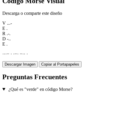
Código Morse Visual
Descarga o comparte este diseño
V
...-
E
.
R
.-.
D
-..
E
.
·
·
·
−
·
·
−
·
−
·
·
·
Descargar Imagen
Copiar al Portapapeles
Preguntas Frecuentes
¿Qué es "verde" en código Morse?