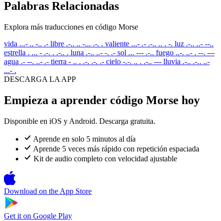
Palabras Relacionadas
Explora más traducciones en código Morse
vida
...- .. -.. .-
libre
.-.. .. -... .-. .
valiente
...- .- .-.. .. . -.
luz
.-.. ..- --..
estrella
. ... - .-. . .-.. .
luna
.-.. ..- -. .-
sol
... --- .-..
fuego
..-. ..- . --. ---
agua
.- --. ..- .-
tierra
- .. . .-. .-. .-
cielo
-.-. .. . .-.. ---
lluvia
.-.. .-.. ..-
...- .
DESCARGA LA APP
Empieza a aprender código Morse hoy
Disponible en iOS y Android. Descarga gratuita.
Aprende en solo 5 minutos al día
Aprende 5 veces más rápido con repetición espaciada
Kit de audio completo con velocidad ajustable
Download on the
App Store
Get it on
Google Play