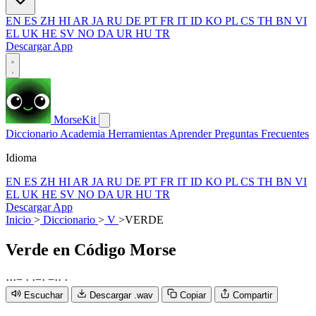
EN
ES
ZH
HI
AR
JA
RU
DE
PT
FR
IT
ID
KO
PL
CS
TH
BN
VI
EL
UK
HE
SV
NO
DA
UR
HU
TR
Descargar App
MorseKit
Diccionario
Academia
Herramientas
Aprender
Preguntas Frecuentes
Idioma
EN
ES
ZH
HI
AR
JA
RU
DE
PT
FR
IT
ID
KO
PL
CS
TH
BN
VI
EL
UK
HE
SV
NO
DA
UR
HU
TR
Descargar App
Inicio
>
Diccionario
>
V
>
VERDE
Verde
en Código Morse
·
·
·
−
·
·
−
·
−
·
·
·
Escuchar
Descargar .wav
Copiar
Compartir