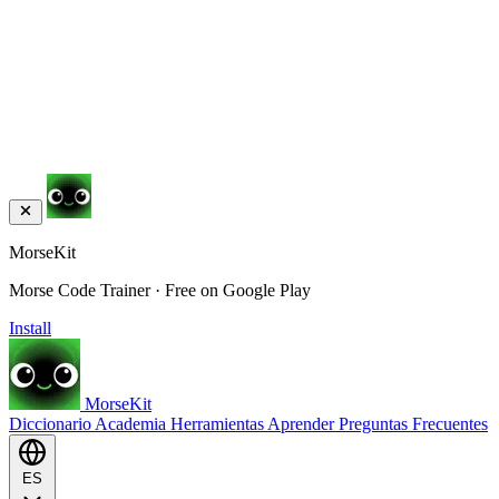
MorseKit
Morse Code Trainer · Free on Google Play
Install
MorseKit
Diccionario
Academia
Herramientas
Aprender
Preguntas Frecuentes
ES