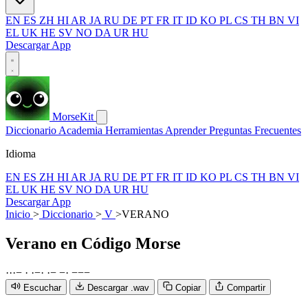
EN
ES
ZH
HI
AR
JA
RU
DE
PT
FR
IT
ID
KO
PL
CS
TH
BN
VI
EL
UK
HE
SV
NO
DA
UR
HU
Descargar App
MorseKit
Diccionario
Academia
Herramientas
Aprender
Preguntas Frecuentes
Idioma
EN
ES
ZH
HI
AR
JA
RU
DE
PT
FR
IT
ID
KO
PL
CS
TH
BN
VI
EL
UK
HE
SV
NO
DA
UR
HU
Descargar App
Inicio
>
Diccionario
>
V
>
VERANO
Verano
en Código Morse
·
·
·
−
·
·
−
·
·
−
−
·
−
−
−
Escuchar
Descargar .wav
Copiar
Compartir