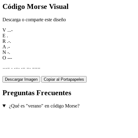
Código Morse Visual
Descarga o comparte este diseño
V
...-
E
.
R
.-.
A
.-
N
-.
O
---
·
·
·
−
·
·
−
·
·
−
−
·
−
−
−
Descargar Imagen
Copiar al Portapapeles
Preguntas Frecuentes
¿Qué es "verano" en código Morse?