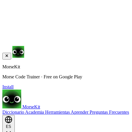
MorseKit
Morse Code Trainer · Free on Google Play
Install
MorseKit
Diccionario
Academia
Herramientas
Aprender
Preguntas Frecuentes
ES