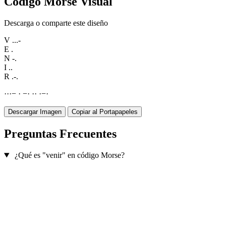
Código Morse Visual
Descarga o comparte este diseño
V
...-
E
.
N
-.
I
..
R
.-.
·
·
·
−
·
−
·
·
·
·
−
·
Descargar Imagen
Copiar al Portapapeles
Preguntas Frecuentes
¿Qué es "venir" en código Morse?