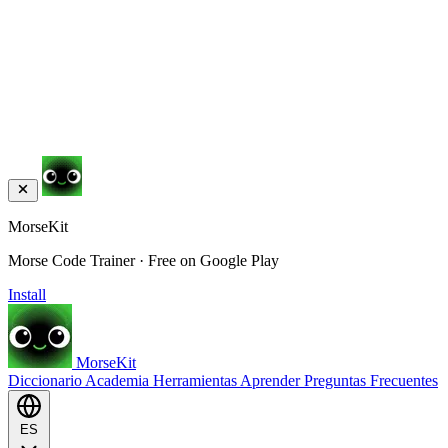
MorseKit
Morse Code Trainer · Free on Google Play
Install
MorseKit
Diccionario
Academia
Herramientas
Aprender
Preguntas Frecuentes
ES