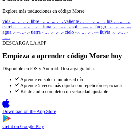
Explora más traducciones en código Morse
vida
...- .. -.. .-
libre
.-.. .. -... .-. .
valiente
...- .- .-.. .. . -.
luz
.-.. ..- --..
estrella
. ... - .-. . .-.. .
luna
.-.. ..- -. .-
sol
... --- .-..
fuego
..-. ..- . --. ---
agua
.- --. ..- .-
tierra
- .. . .-. .-. .-
cielo
-.-. .. . .-.. ---
lluvia
.-.. .-.. ..-
...- .
DESCARGA LA APP
Empieza a aprender código Morse hoy
Disponible en iOS y Android. Descarga gratuita.
Aprende en solo 5 minutos al día
Aprende 5 veces más rápido con repetición espaciada
Kit de audio completo con velocidad ajustable
Download on the
App Store
Get it on
Google Play