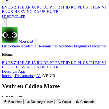
EN
ES
ZH
HI
AR
JA
RU
DE
PT
FR
IT
ID
KO
PL
CS
TH
BN
VI
EL
UK
HE
SV
NO
DA
UR
HU
TR
Descargar App
MorseKit
Diccionario
Academia
Herramientas
Aprender
Preguntas Frecuentes
Idioma
EN
ES
ZH
HI
AR
JA
RU
DE
PT
FR
IT
ID
KO
PL
CS
TH
BN
VI
EL
UK
HE
SV
NO
DA
UR
HU
TR
Descargar App
Inicio
>
Diccionario
>
V
>
VENIR
Venir
en Código Morse
·
·
·
−
·
−
·
·
·
·
−
·
Escuchar
Descargar .wav
Copiar
Compartir