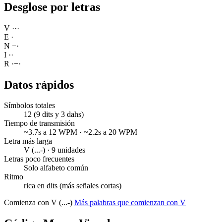
Desglose por letras
V
·
·
·
−
E
·
N
−
·
I
·
·
R
·
−
·
Datos rápidos
Símbolos totales
12 (9 dits y 3 dahs)
Tiempo de transmisión
~3.7s a 12 WPM · ~2.2s a 20 WPM
Letra más larga
V (...-) · 9 unidades
Letras poco frecuentes
Solo alfabeto común
Ritmo
rica en dits (más señales cortas)
Comienza con V (...-)
Más palabras que comienzan con V