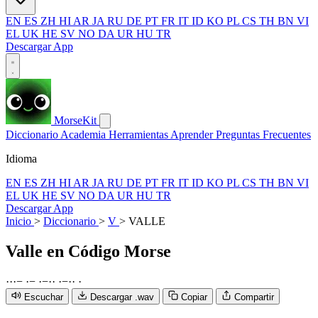
EN
ES
ZH
HI
AR
JA
RU
DE
PT
FR
IT
ID
KO
PL
CS
TH
BN
VI
EL
UK
HE
SV
NO
DA
UR
HU
TR
Descargar App
MorseKit
Diccionario
Academia
Herramientas
Aprender
Preguntas Frecuentes
Idioma
EN
ES
ZH
HI
AR
JA
RU
DE
PT
FR
IT
ID
KO
PL
CS
TH
BN
VI
EL
UK
HE
SV
NO
DA
UR
HU
TR
Descargar App
Inicio
>
Diccionario
>
V
>
VALLE
Valle
en Código Morse
·
·
·
−
·
−
·
−
·
·
·
−
·
·
·
Escuchar
Descargar .wav
Copiar
Compartir