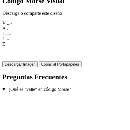
Código Morse Visual
Descarga o comparte este diseño
V
...-
A
.-
L
.-..
L
.-..
E
.
·
·
·
−
·
−
·
−
·
·
·
−
·
·
·
Descargar Imagen
Copiar al Portapapeles
Preguntas Frecuentes
¿Qué es "valle" en código Morse?