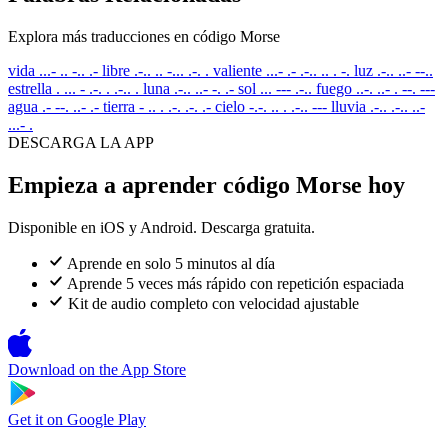
Explora más traducciones en código Morse
vida
...- .. -.. .-
libre
.-.. .. -... .-. .
valiente
...- .- .-.. .. . -.
luz
.-.. ..- --..
estrella
. ... - .-. . .-.. .
luna
.-.. ..- -. .-
sol
... --- .-..
fuego
..-. ..- . --. ---
agua
.- --. ..- .-
tierra
- .. . .-. .-. .-
cielo
-.-. .. . .-.. ---
lluvia
.-.. .-.. ..-
...- .
DESCARGA LA APP
Empieza a aprender código Morse hoy
Disponible en iOS y Android. Descarga gratuita.
Aprende en solo 5 minutos al día
Aprende 5 veces más rápido con repetición espaciada
Kit de audio completo con velocidad ajustable
Download on the
App Store
Get it on
Google Play