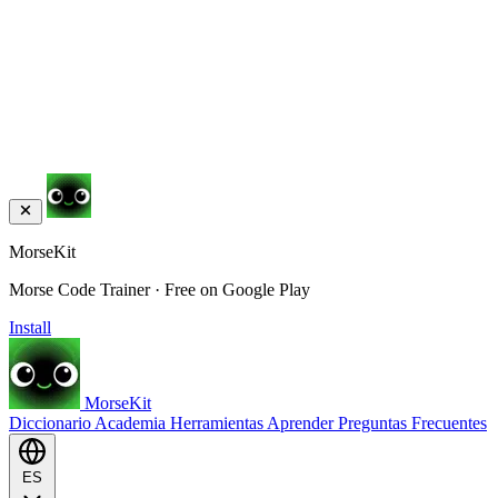
MorseKit
Morse Code Trainer · Free on Google Play
Install
MorseKit
Diccionario
Academia
Herramientas
Aprender
Preguntas Frecuentes
ES