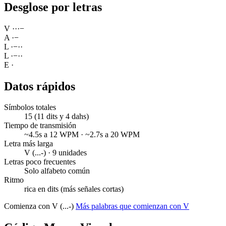
Desglose por letras
V
·
·
·
−
A
·
−
L
·
−
·
·
L
·
−
·
·
E
·
Datos rápidos
Símbolos totales
15 (11 dits y 4 dahs)
Tiempo de transmisión
~4.5s a 12 WPM · ~2.7s a 20 WPM
Letra más larga
V (...-) · 9 unidades
Letras poco frecuentes
Solo alfabeto común
Ritmo
rica en dits (más señales cortas)
Comienza con V (...-)
Más palabras que comienzan con V