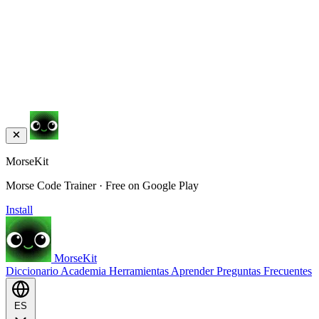
MorseKit
Morse Code Trainer · Free on Google Play
Install
MorseKit
Diccionario
Academia
Herramientas
Aprender
Preguntas Frecuentes
ES