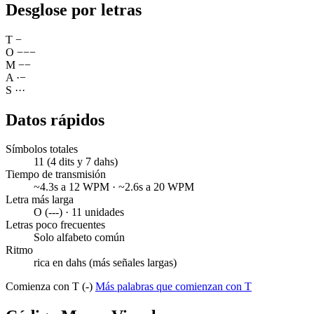
Desglose por letras
T
−
O
−
−
−
M
−
−
A
·
−
S
·
·
·
Datos rápidos
Símbolos totales
11 (4 dits y 7 dahs)
Tiempo de transmisión
~4.3s a 12 WPM · ~2.6s a 20 WPM
Letra más larga
O (---) · 11 unidades
Letras poco frecuentes
Solo alfabeto común
Ritmo
rica en dahs (más señales largas)
Comienza con T (-)
Más palabras que comienzan con T