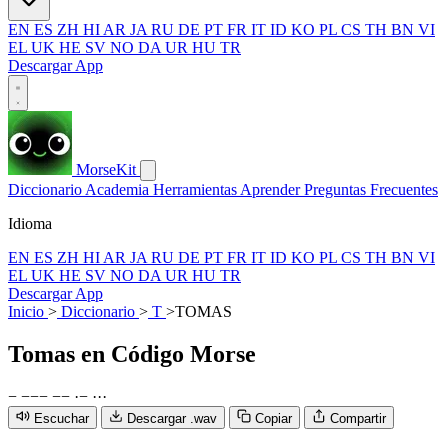
EN
ES
ZH
HI
AR
JA
RU
DE
PT
FR
IT
ID
KO
PL
CS
TH
BN
VI
EL
UK
HE
SV
NO
DA
UR
HU
TR
Descargar App
MorseKit
Diccionario
Academia
Herramientas
Aprender
Preguntas Frecuentes
Idioma
EN
ES
ZH
HI
AR
JA
RU
DE
PT
FR
IT
ID
KO
PL
CS
TH
BN
VI
EL
UK
HE
SV
NO
DA
UR
HU
TR
Descargar App
Inicio
>
Diccionario
>
T
>
TOMAS
Tomas
en Código Morse
−
−
−
−
−
−
·
−
·
·
·
Escuchar
Descargar .wav
Copiar
Compartir