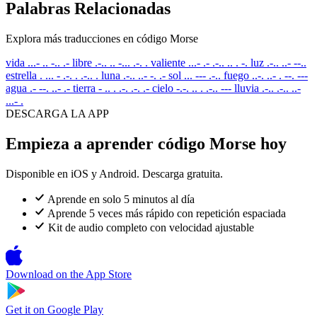
Palabras Relacionadas
Explora más traducciones en código Morse
vida
...- .. -.. .-
libre
.-.. .. -... .-. .
valiente
...- .- .-.. .. . -.
luz
.-.. ..- --..
estrella
. ... - .-. . .-.. .
luna
.-.. ..- -. .-
sol
... --- .-..
fuego
..-. ..- . --. ---
agua
.- --. ..- .-
tierra
- .. . .-. .-. .-
cielo
-.-. .. . .-.. ---
lluvia
.-.. .-.. ..-
...- .
DESCARGA LA APP
Empieza a aprender código Morse hoy
Disponible en iOS y Android. Descarga gratuita.
Aprende en solo 5 minutos al día
Aprende 5 veces más rápido con repetición espaciada
Kit de audio completo con velocidad ajustable
Download on the
App Store
Get it on
Google Play