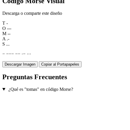
Código Morse Visual
Descarga o comparte este diseño
T
-
O
---
M
--
A
.-
S
...
−
−
−
−
−
−
·
−
·
·
·
Descargar Imagen
Copiar al Portapapeles
Preguntas Frecuentes
¿Qué es "tomas" en código Morse?