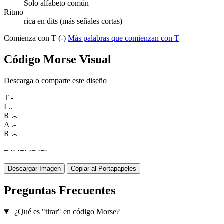
Solo alfabeto común
Ritmo
rica en dits (más señales cortas)
Comienza con T (-)
Más palabras que comienzan con T
Código Morse Visual
Descarga o comparte este diseño
T
-
I
..
R
.-.
A
.-
R
.-.
−
·
·
·
−
·
·
−
·
−
·
Descargar Imagen
Copiar al Portapapeles
Preguntas Frecuentes
¿Qué es "tirar" en código Morse?