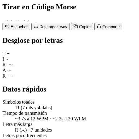
Tirar
en Código Morse
−
·
·
·
−
·
·
−
·
−
·
Escuchar
Descargar .wav
Copiar
Compartir
Desglose por letras
T
−
I
·
·
R
·
−
·
A
·
−
R
·
−
·
Datos rápidos
Símbolos totales
11 (7 dits y 4 dahs)
Tiempo de transmisión
~3.7s a 12 WPM · ~2.2s a 20 WPM
Letra más larga
R (.-.) · 7 unidades
Letras poco frecuentes