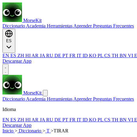
MorseKit
Diccionario
Academia
Herramientas
Aprender
Preguntas Frecuentes
ES
EN
ES
ZH
HI
AR
JA
RU
DE
PT
FR
IT
ID
KO
PL
CS
TH
BN
VI
Descargar App
MorseKit
Diccionario
Academia
Herramientas
Aprender
Preguntas Frecuentes
Idioma
EN
ES
ZH
HI
AR
JA
RU
DE
PT
FR
IT
ID
KO
PL
CS
TH
BN
VI
Descargar App
Inicio
>
Diccionario
>
T
>
TIRAR