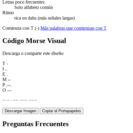
Letras poco frecuentes
Solo alfabeto común
Ritmo
rica en dahs (más señales largas)
Comienza con T (-)
Más palabras que comienzan con T
Código Morse Visual
Descarga o comparte este diseño
T
-
I
..
E
.
M
--
P
.--.
O
---
−
·
·
·
−
−
·
−
−
·
−
−
−
Descargar Imagen
Copiar al Portapapeles
Preguntas Frecuentes