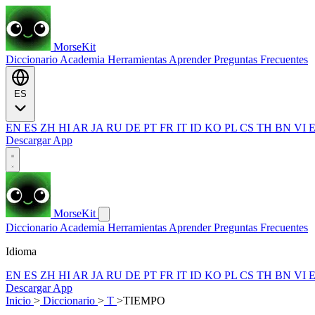
MorseKit
Diccionario
Academia
Herramientas
Aprender
Preguntas Frecuentes
ES
EN
ES
ZH
HI
AR
JA
RU
DE
PT
FR
IT
ID
KO
PL
CS
TH
BN
VI
Descargar App
MorseKit
Diccionario
Academia
Herramientas
Aprender
Preguntas Frecuentes
Idioma
EN
ES
ZH
HI
AR
JA
RU
DE
PT
FR
IT
ID
KO
PL
CS
TH
BN
VI
Descargar App
Inicio
>
Diccionario
>
T
>
TIEMPO