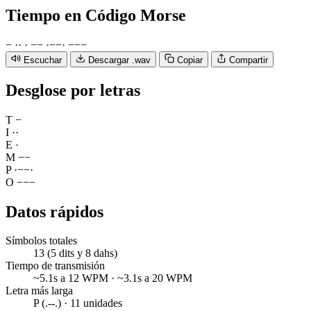
Tiempo
en Código Morse
−
·
·
·
−
−
·
−
−
·
−
−
−
Escuchar
Descargar .wav
Copiar
Compartir
Desglose por letras
T
−
I
·
·
E
·
M
−
−
P
·
−
−
·
O
−
−
−
Datos rápidos
Símbolos totales
13 (5 dits y 8 dahs)
Tiempo de transmisión
~5.1s a 12 WPM · ~3.1s a 20 WPM
Letra más larga
P (.--.) · 11 unidades