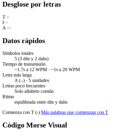
Desglose por letras
T
−
I
·
·
A
·
−
Datos rápidos
Símbolos totales
5 (3 dits y 2 dahs)
Tiempo de transmisión
~1.7s a 12 WPM · ~1s a 20 WPM
Letra más larga
A (.-) · 5 unidades
Letras poco frecuentes
Solo alfabeto común
Ritmo
equilibrada entre dits y dahs
Comienza con T (-)
Más palabras que comienzan con T
Código Morse Visual