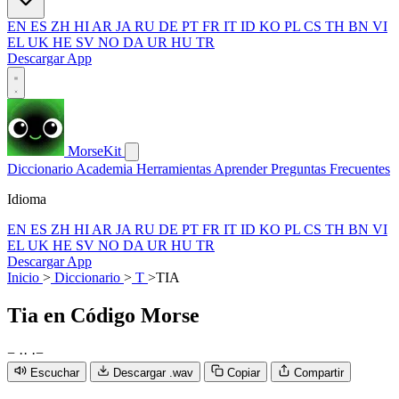
EN
ES
ZH
HI
AR
JA
RU
DE
PT
FR
IT
ID
KO
PL
CS
TH
BN
VI
EL
UK
HE
SV
NO
DA
UR
HU
TR
Descargar App
MorseKit
Diccionario
Academia
Herramientas
Aprender
Preguntas Frecuentes
Idioma
EN
ES
ZH
HI
AR
JA
RU
DE
PT
FR
IT
ID
KO
PL
CS
TH
BN
VI
EL
UK
HE
SV
NO
DA
UR
HU
TR
Descargar App
Inicio
>
Diccionario
>
T
>
TIA
Tia
en Código Morse
−
·
·
·
−
Escuchar
Descargar .wav
Copiar
Compartir