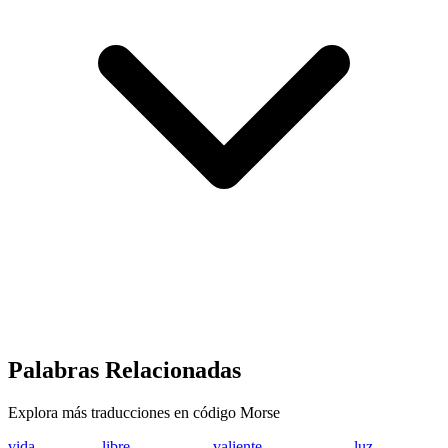
Palabras Relacionadas
Explora más traducciones en código Morse
vida
...- .. -.. .-
libre
.-.. .. -... .-. .
valiente
...- .- .-.. .. . -.
luz
.-.. ..- --..