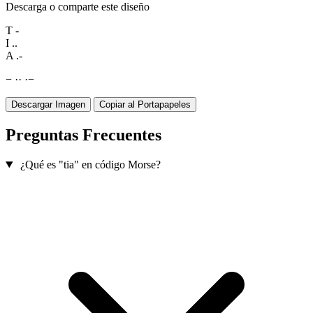
Descarga o comparte este diseño
T
-
I
..
A
.-
−
·
·
·
−
Descargar Imagen
Copiar al Portapapeles
Preguntas Frecuentes
¿Qué es "tia" en código Morse?