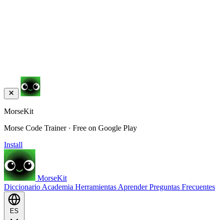
MorseKit
Morse Code Trainer · Free on Google Play
Install
MorseKit
Diccionario
Academia
Herramientas
Aprender
Preguntas Frecuentes
ES