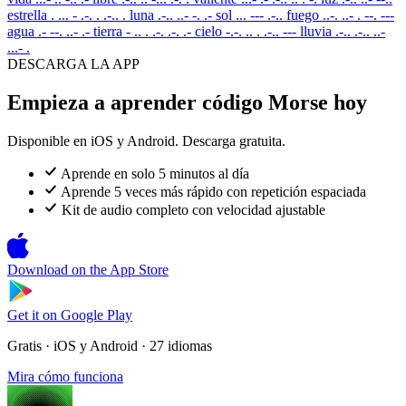
estrella
. ... - .-. . .-.. .
luna
.-.. ..- -. .-
sol
... --- .-..
fuego
..-. ..- . --. ---
agua
.- --. ..- .-
tierra
- .. . .-. .-. .-
cielo
-.-. .. . .-.. ---
lluvia
.-.. .-.. ..-
...- .
DESCARGA LA APP
Empieza a aprender código Morse hoy
Disponible en iOS y Android. Descarga gratuita.
Aprende en solo 5 minutos al día
Aprende 5 veces más rápido con repetición espaciada
Kit de audio completo con velocidad ajustable
Download on the
App Store
Get it on
Google Play
Gratis · iOS y Android · 27 idiomas
Mira cómo funciona