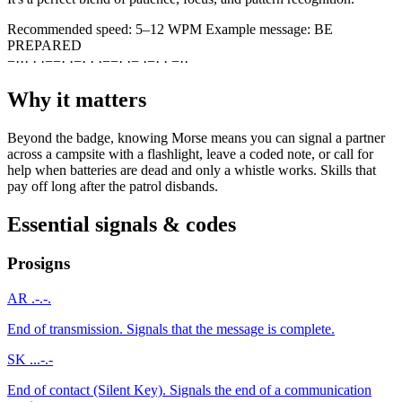
Recommended speed:
5–12 WPM
Example message:
BE
PREPARED
−
·
·
·
·
·
−
−
·
·
−
·
·
·
−
−
·
·
−
·
−
·
·
−
·
·
Why it matters
Beyond the badge, knowing Morse means you can signal a partner
across a campsite with a flashlight, leave a coded note, or call for
help when batteries are dead and only a whistle works. Skills that
pay off long after the patrol disbands.
Essential signals & codes
Prosigns
AR
.-.-.
End of transmission. Signals that the message is complete.
SK
...-.-
End of contact (Silent Key). Signals the end of a communication