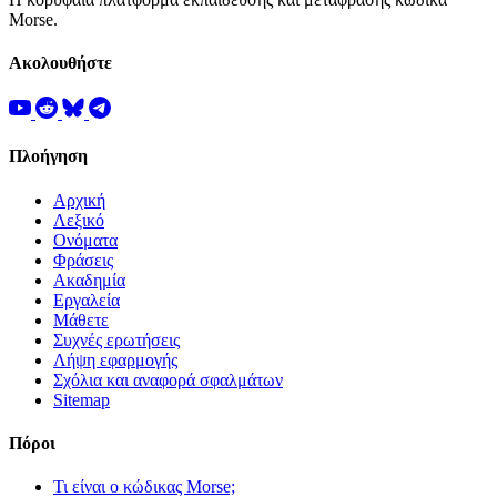
Morse.
Ακολουθήστε
Πλοήγηση
Αρχική
Λεξικό
Ονόματα
Φράσεις
Ακαδημία
Εργαλεία
Μάθετε
Συχνές ερωτήσεις
Λήψη εφαρμογής
Σχόλια και αναφορά σφαλμάτων
Sitemap
Πόροι
Τι είναι ο κώδικας Morse;