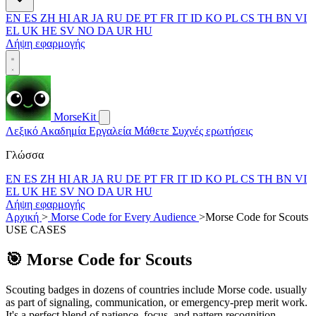
EN
ES
ZH
HI
AR
JA
RU
DE
PT
FR
IT
ID
KO
PL
CS
TH
BN
VI
EL
UK
HE
SV
NO
DA
UR
HU
Λήψη εφαρμογής
MorseKit
Λεξικό
Ακαδημία
Εργαλεία
Μάθετε
Συχνές ερωτήσεις
Γλώσσα
EN
ES
ZH
HI
AR
JA
RU
DE
PT
FR
IT
ID
KO
PL
CS
TH
BN
VI
EL
UK
HE
SV
NO
DA
UR
HU
Λήψη εφαρμογής
Αρχική
>
Morse Code for Every Audience
>
Morse Code for Scouts
USE CASES
🎯
Morse Code for Scouts
Scouting badges in dozens of countries include Morse code. usually
as part of signaling, communication, or emergency-prep merit work.
It's a perfect blend of patience, focus, and pattern recognition.