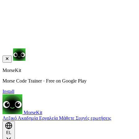
MorseKit
Morse Code Trainer · Free on Google Play
Install
MorseKit
Λεξικό
Ακαδημία
Εργαλεία
Μάθετε
Συχνές ερωτήσεις
EL