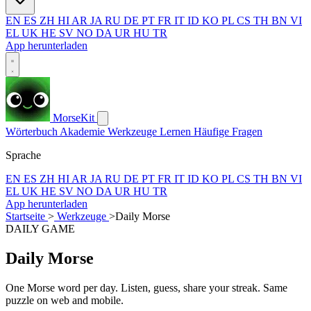
EN
ES
ZH
HI
AR
JA
RU
DE
PT
FR
IT
ID
KO
PL
CS
TH
BN
VI
EL
UK
HE
SV
NO
DA
UR
HU
TR
App herunterladen
MorseKit
Wörterbuch
Akademie
Werkzeuge
Lernen
Häufige Fragen
Sprache
EN
ES
ZH
HI
AR
JA
RU
DE
PT
FR
IT
ID
KO
PL
CS
TH
BN
VI
EL
UK
HE
SV
NO
DA
UR
HU
TR
App herunterladen
Startseite
>
Werkzeuge
>
Daily Morse
DAILY GAME
Daily Morse
One Morse word per day. Listen, guess, share your streak. Same
puzzle on web and mobile.