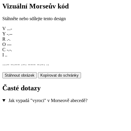
Vizuální Morseův kód
Stáhněte nebo sdílejte tento design
V
...-
Y
-.--
R
.-.
O
---
C
-.-.
I
..
·
·
·
−
−
·
−
−
·
−
·
−
−
−
−
·
−
·
·
·
Stáhnout obrázek
Kopírovat do schránky
Časté dotazy
Jak vypadá "vyroci" v Morseově abecedě?