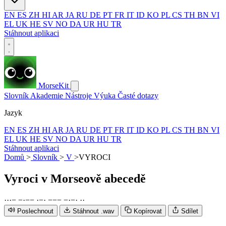
EN
ES
ZH
HI
AR
JA
RU
DE
PT
FR
IT
ID
KO
PL
CS
TH
BN
VI
EL
UK
HE
SV
NO
DA
UR
HU
TR
Stáhnout aplikaci
MorseKit
Slovník
Akademie
Nástroje
Výuka
Časté dotazy
Jazyk
EN
ES
ZH
HI
AR
JA
RU
DE
PT
FR
IT
ID
KO
PL
CS
TH
BN
VI
EL
UK
HE
SV
NO
DA
UR
HU
TR
Stáhnout aplikaci
Domů
>
Slovník
>
V
>
VYROCI
Vyroci
v Morseově abecedě
·
·
·
−
−
·
−
−
·
−
·
−
−
−
−
·
−
·
·
·
Poslechnout
Stáhnout .wav
Kopírovat
Sdílet