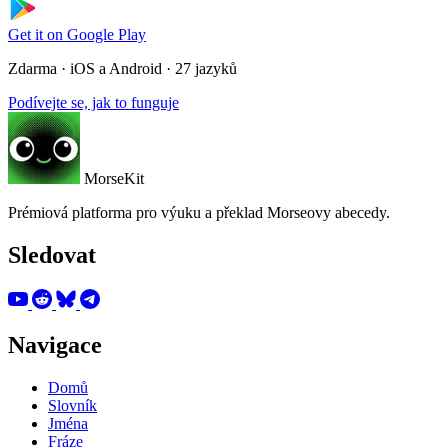
Get it on
Google Play
Zdarma · iOS a Android · 27 jazyků
Podívejte se, jak to funguje
MorseKit
Prémiová platforma pro výuku a překlad Morseovy abecedy.
Sledovat
Navigace
Domů
Slovník
Jména
Fráze