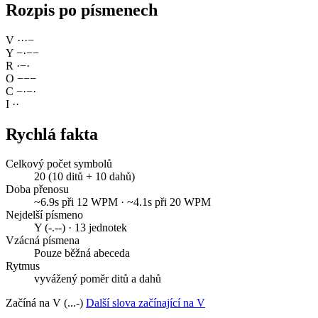
Rozpis po písmenech
V
·
·
·
−
Y
−
·
−
−
R
·
−
·
O
−
−
−
C
−
·
−
·
I
·
·
Rychlá fakta
Celkový počet symbolů
20 (10 ditů + 10 dahů)
Doba přenosu
~6.9s při 12 WPM · ~4.1s při 20 WPM
Nejdelší písmeno
Y (-.--) · 13 jednotek
Vzácná písmena
Pouze běžná abeceda
Rytmus
vyvážený poměr ditů a dahů
Začíná na V (...-)
Další slova začínající na V