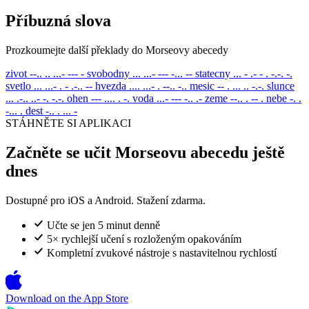
Příbuzná slova
Prozkoumejte další překlady do Morseovy abecedy
zivot
--.. .. ...- --- -
svobodny
... ...- --- -... --
statecny
... - .- - . -.-. -.
svetlo
... ...- . - .-.. --
hvezda
.... ...- . --.. -..
mesic
-- . ... .. -.-.
slunce
... .-.. ..- -. -.-.
ohen
--- .... . -.
voda
...- --- -.. .-
zeme
--.. . -- .
nebe
-. .
-... .
dest
-.. . ... -
STÁHNĚTE SI APLIKACI
Začněte se učit Morseovu abecedu ještě
dnes
Dostupné pro iOS a Android. Stažení zdarma.
Učte se jen 5 minut denně
5× rychlejší učení s rozloženým opakováním
Kompletní zvukové nástroje s nastavitelnou rychlostí
Download on the
App Store