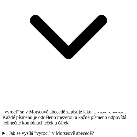
"vyroci" se v Morseově abecedě zapisuje jako: ...- -.-- .-. --- -.-. ...
Každé písmeno je odděleno mezerou a každé písmeno odpovídá
jedinečné kombinaci teček a čárek.
Jak se vysílá "vyroci" v Morseově abecedě?