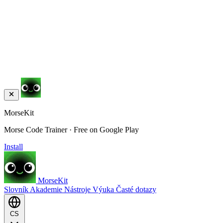
MorseKit
Morse Code Trainer · Free on Google Play
Install
MorseKit
Slovník
Akademie
Nástroje
Výuka
Časté dotazy
CS