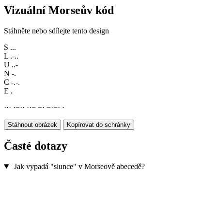
Vizuální Morseův kód
Stáhněte nebo sdílejte tento design
S
...
L
.-..
U
..-
N
-.
C
-.-.
E
.
·
·
·
·
−
·
·
·
·
−
−
·
−
·
−
·
·
Stáhnout obrázek
Kopírovat do schránky
Časté dotazy
Jak vypadá "slunce" v Morseově abecedě?