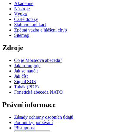
Akademie
Nástroje
Výuka
Časté dotazy
Stáhnout aplikaci
Zpětná vazba a hlášení chyb
Sitemap
Zdroje
Co je Morseova abeceda?
Jak to funguje
Jak se naučit
Jak číst
Signál SOS
Tahák (PDF)
Fonetická abeceda NATO
Právní informace
Zásady ochrany osobních údajů
Podmínky používání
Přístupnost