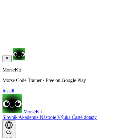
MorseKit
Morse Code Trainer · Free on Google Play
Install
MorseKit
Slovník
Akademie
Nástroje
Výuka
Časté dotazy
CS