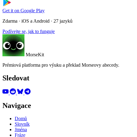
Get it on
Google Play
Zdarma · iOS a Android · 27 jazyků
Podívejte se, jak to funguje
MorseKit
Prémiová platforma pro výuku a překlad Morseovy abecedy.
Sledovat
Navigace
Domů
Slovník
Jména
Fráze