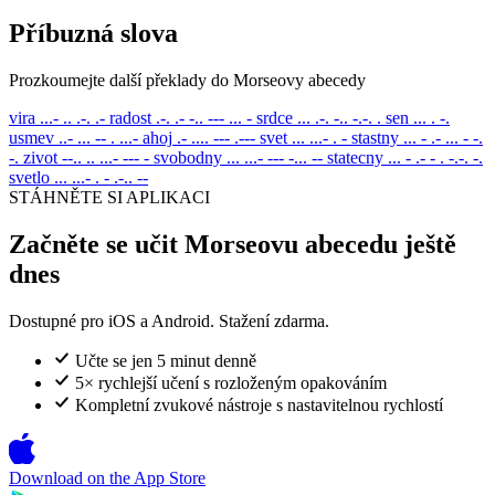
Příbuzná slova
Prozkoumejte další překlady do Morseovy abecedy
vira
...- .. .-. .-
radost
.-. .- -.. --- ... -
srdce
... .-. -.. -.-. .
sen
... . -.
usmev
..- ... -- . ...-
ahoj
.- .... --- .---
svet
... ...- . -
stastny
... - .- ... - -.
-.
zivot
--.. .. ...- --- -
svobodny
... ...- --- -... --
statecny
... - .- - . -.-. -.
svetlo
... ...- . - .-.. --
STÁHNĚTE SI APLIKACI
Začněte se učit Morseovu abecedu ještě
dnes
Dostupné pro iOS a Android. Stažení zdarma.
Učte se jen 5 minut denně
5× rychlejší učení s rozloženým opakováním
Kompletní zvukové nástroje s nastavitelnou rychlostí
Download on the
App Store