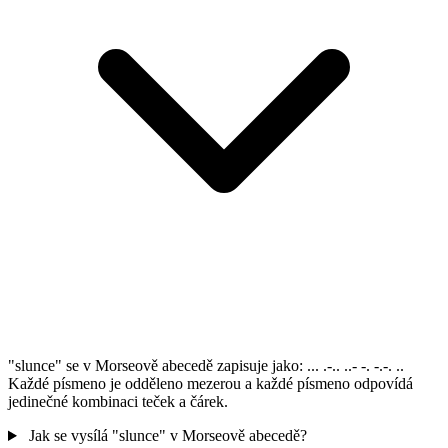
"slunce" se v Morseově abecedě zapisuje jako: ... .-.. ..- -. -.-. ..
Každé písmeno je odděleno mezerou a každé písmeno odpovídá
jedinečné kombinaci teček a čárek.
Jak se vysílá "slunce" v Morseově abecedě?