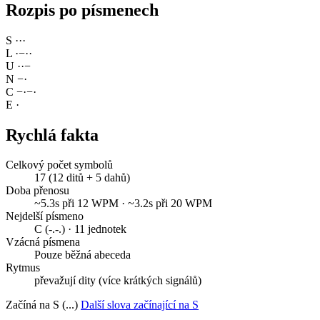
Rozpis po písmenech
S
·
·
·
L
·
−
·
·
U
·
·
−
N
−
·
C
−
·
−
·
E
·
Rychlá fakta
Celkový počet symbolů
17 (12 ditů + 5 dahů)
Doba přenosu
~5.3s při 12 WPM · ~3.2s při 20 WPM
Nejdelší písmeno
C (-.-.) · 11 jednotek
Vzácná písmena
Pouze běžná abeceda
Rytmus
převažují dity (více krátkých signálů)
Začíná na S (...)
Další slova začínající na S