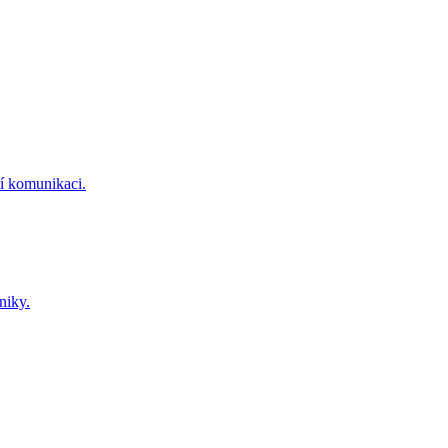
ní komunikaci.
niky.