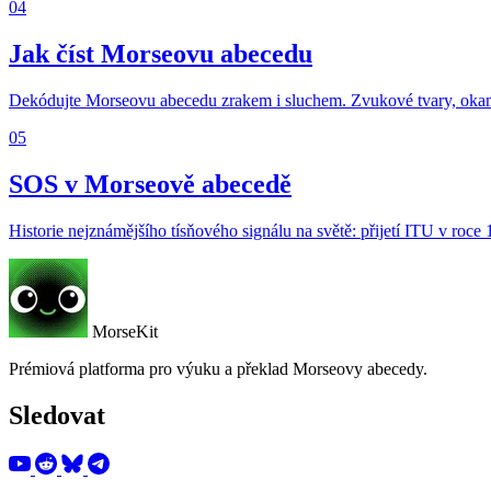
04
Jak číst Morseovu abecedu
Dekódujte Morseovu abecedu zrakem i sluchem. Zvukové tvary, okamž
05
SOS v Morseově abecedě
Historie nejznámějšího tísňového signálu na světě: přijetí ITU v roce 
MorseKit
Prémiová platforma pro výuku a překlad Morseovy abecedy.
Sledovat