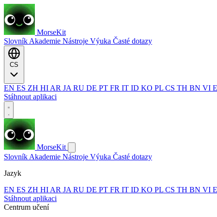
MorseKit
Slovník
Akademie
Nástroje
Výuka
Časté dotazy
CS
EN
ES
ZH
HI
AR
JA
RU
DE
PT
FR
IT
ID
KO
PL
CS
TH
BN
VI
Stáhnout aplikaci
MorseKit
Slovník
Akademie
Nástroje
Výuka
Časté dotazy
Jazyk
EN
ES
ZH
HI
AR
JA
RU
DE
PT
FR
IT
ID
KO
PL
CS
TH
BN
VI
Stáhnout aplikaci
Centrum učení