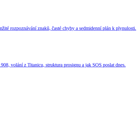
ité rozpoznávání znaků, časté chyby a sedmidenní plán k plynulosti.
1908, volání z Titanicu, struktura prosignu a jak SOS poslat dnes.