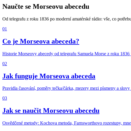
Naučte se Morseovu abecedu
Od telegrafu z roku 1836 po moderní amatérské rádio: vše, co potřebuj
01
Co je Morseova abeceda?
Historie Morseovy abecedy od telegrafu Samuela Morse z roku 1836 po
02
Jak funguje Morseova abeceda
Pravidla časování, poměry tečka/čárka, mezery mezi písmeny a slovy
03
Jak se naučit Morseovu abecedu
Osvědčené metody: Kochova metoda, Farnsworthovo rozestupy, mne