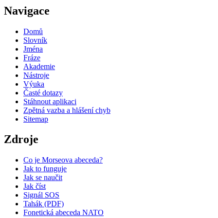
Navigace
Domů
Slovník
Jména
Fráze
Akademie
Nástroje
Výuka
Časté dotazy
Stáhnout aplikaci
Zpětná vazba a hlášení chyb
Sitemap
Zdroje
Co je Morseova abeceda?
Jak to funguje
Jak se naučit
Jak číst
Signál SOS
Tahák (PDF)
Fonetická abeceda NATO