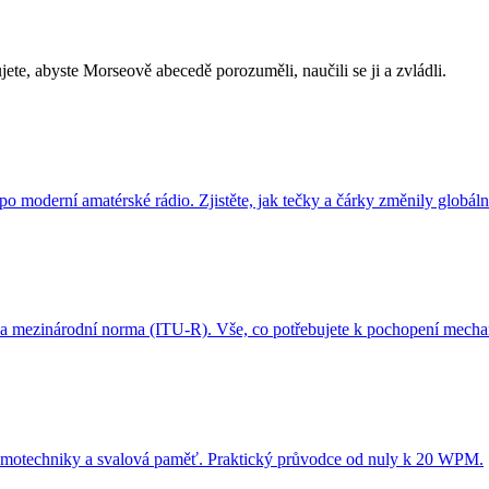
ete, abyste Morseově abecedě porozuměli, naučili se ji a zvládli.
 moderní amatérské rádio. Zjistěte, jak tečky a čárky změnily globál
 a mezinárodní norma (ITU-R). Vše, co potřebujete k pochopení mecha
motechniky a svalová paměť. Praktický průvodce od nuly k 20 WPM.