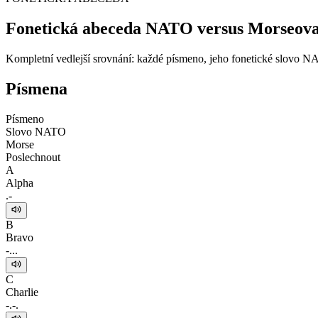
Fonetická abeceda NATO versus Morseova
Kompletní vedlejší srovnání: každé písmeno, jeho fonetické slovo 
Písmena
Písmeno
Slovo NATO
Morse
Poslechnout
A
Alpha
.-
B
Bravo
-...
C
Charlie
-.-.