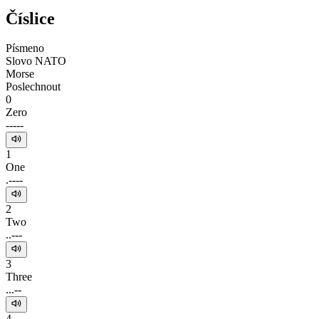
Číslice
Písmeno
Slovo NATO
Morse
Poslechnout
0
Zero
-----
1
One
.----
2
Two
..---
3
Three
...--
4