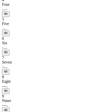
Four
....-
5
Five
.....
6
Six
-....
7
Seven
--...
8
Eight
---..
9
Niner
----.