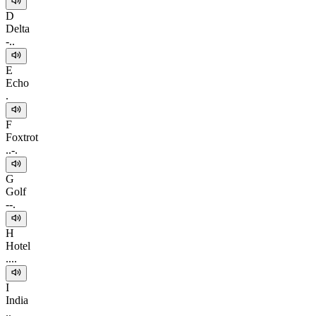
D
Delta
-..
E
Echo
.
F
Foxtrot
..-.
G
Golf
--.
H
Hotel
....
I
India
..