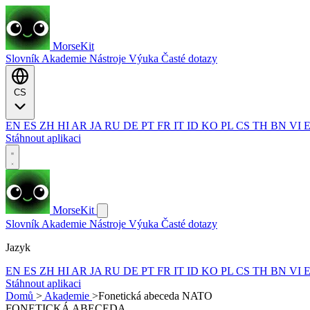
MorseKit
Slovník
Akademie
Nástroje
Výuka
Časté dotazy
CS
EN
ES
ZH
HI
AR
JA
RU
DE
PT
FR
IT
ID
KO
PL
CS
TH
BN
VI
Stáhnout aplikaci
MorseKit
Slovník
Akademie
Nástroje
Výuka
Časté dotazy
Jazyk
EN
ES
ZH
HI
AR
JA
RU
DE
PT
FR
IT
ID
KO
PL
CS
TH
BN
VI
Stáhnout aplikaci
Domů
>
Akademie
>
Fonetická abeceda NATO
FONETICKÁ ABECEDA