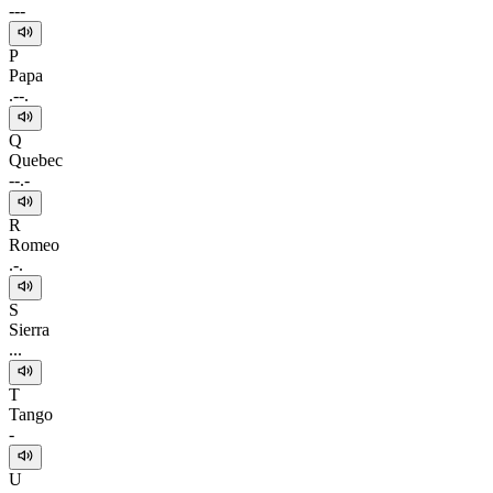
---
P
Papa
.--.
Q
Quebec
--.-
R
Romeo
.-.
S
Sierra
...
T
Tango
-
U