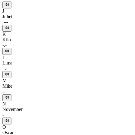
J
Juliett
.---
K
Kilo
-.-
L
Lima
.-..
M
Mike
--
N
November
-.
O
Oscar