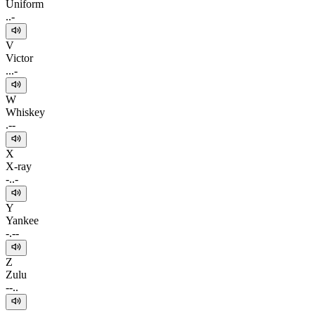
Uniform
..-
V
Victor
...-
W
Whiskey
.--
X
X-ray
-..-
Y
Yankee
-.--
Z
Zulu
--..