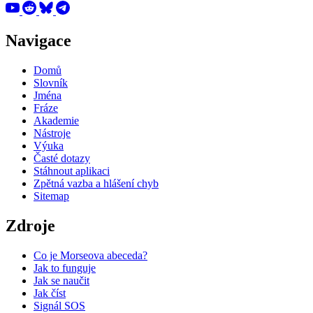
Navigace
Domů
Slovník
Jména
Fráze
Akademie
Nástroje
Výuka
Časté dotazy
Stáhnout aplikaci
Zpětná vazba a hlášení chyb
Sitemap
Zdroje
Co je Morseova abeceda?
Jak to funguje
Jak se naučit
Jak číst
Signál SOS