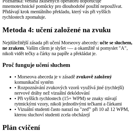
Poznámka: většina zkušených operátorů doporučuje
mnemotechnické pomůcky pro dlouhodobé použití nepoužívat.
Přidávají krok mentálního překladu, který vás při vyšších
rychlostech zpomaluje.
Metoda 4: učení založené na zvuku
Nejdůležitější zásada při učení Morseovy abecedy:
učte se sluchem,
ne zrakem
. Vaším cílem je slyšet
·—
a okamžitě si pomyslet "A",
nikoli vidět tečky a čárky na papíře a překládat je.
Proč funguje učení sluchem
• Morseova abeceda je v zásadě
zvukově založený
komunikační systém
• Rozpoznávání zvukových vzorů využívá jiné (rychlejší)
nervové dráhy než vizuální dekódování
• Při vyšších rychlostech (15+ WPM) se znaky stávají
rytmickými vzory, nikoli jednotlivými tečkami a čárkami
• Vizuální studenti často narazí na "zeď" při 10 až 12 WPM,
kterou sluchoví studenti zcela obcházejí
Plán cvičení