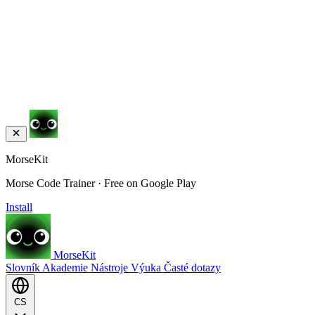
MorseKit
Morse Code Trainer · Free on Google Play
Install
MorseKit
Slovník
Akademie
Nástroje
Výuka
Časté dotazy
CS