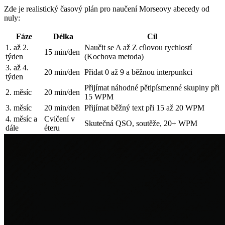
Zde je realistický časový plán pro naučení Morseovy abecedy od
nuly:
Fáze
Délka
Cíl
1. až 2.
Naučit se A až Z cílovou rychlostí
15 min/den
týden
(Kochova metoda)
3. až 4.
20 min/den
Přidat 0 až 9 a běžnou interpunkci
týden
Přijímat náhodné pětipísmenné skupiny při
2. měsíc
20 min/den
15 WPM
3. měsíc
20 min/den
Přijímat běžný text při 15 až 20 WPM
4. měsíc a
Cvičení v
Skutečná QSO, soutěže, 20+ WPM
dále
éteru