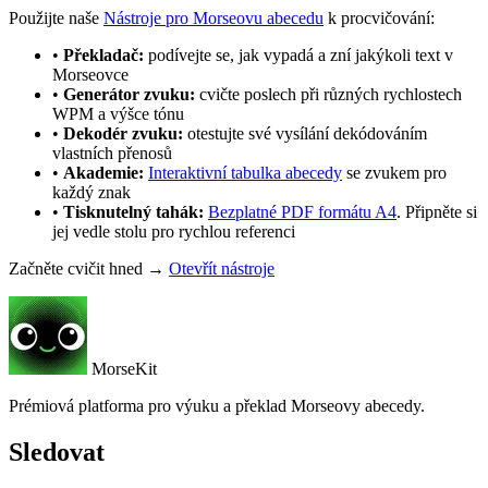
Použijte naše
Nástroje pro Morseovu abecedu
k procvičování:
•
Překladač:
podívejte se, jak vypadá a zní jakýkoli text v
Morseovce
•
Generátor zvuku:
cvičte poslech při různých rychlostech
WPM a výšce tónu
•
Dekodér zvuku:
otestujte své vysílání dekódováním
vlastních přenosů
•
Akademie:
Interaktivní tabulka abecedy
se zvukem pro
každý znak
•
Tisknutelný tahák:
Bezplatné PDF formátu A4
. Připněte si
jej vedle stolu pro rychlou referenci
Začněte cvičit hned →
Otevřít nástroje
MorseKit
Prémiová platforma pro výuku a překlad Morseovy abecedy.
Sledovat