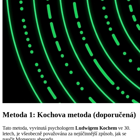
Metoda 1: Kochova metoda (doporučená)
Tato metoda, vyvinutá psychologem
Ludwigem Kochem
ve 30.
letech, je všeobecně považována za nejúčinnější způsob, jak se
naučit Morseovu abecedu.