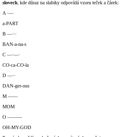
slovech
, kde důraz na slabiky odpovídá vzoru teček a čárek:
A
·—
a-PART
B
—···
BAN-a-na-s
C
—·—·
CO-ca-CO-la
D
—··
DAN-ger-ous
M
——
MOM
O
———
OH-MY-GOD