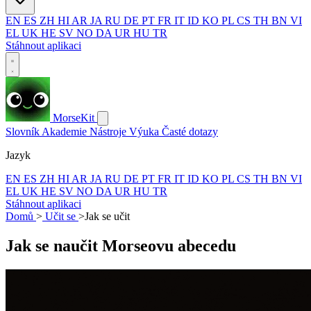
EN
ES
ZH
HI
AR
JA
RU
DE
PT
FR
IT
ID
KO
PL
CS
TH
BN
VI
EL
UK
HE
SV
NO
DA
UR
HU
TR
Stáhnout aplikaci
MorseKit
Slovník
Akademie
Nástroje
Výuka
Časté dotazy
Jazyk
EN
ES
ZH
HI
AR
JA
RU
DE
PT
FR
IT
ID
KO
PL
CS
TH
BN
VI
EL
UK
HE
SV
NO
DA
UR
HU
TR
Stáhnout aplikaci
Domů
>
Učit se
>
Jak se učit
Jak se naučit Morseovu abecedu