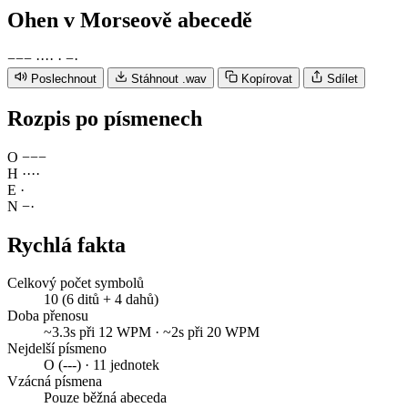
Ohen
v Morseově abecedě
−
−
−
·
·
·
·
·
−
·
Poslechnout
Stáhnout .wav
Kopírovat
Sdílet
Rozpis po písmenech
O
−
−
−
H
·
·
·
·
E
·
N
−
·
Rychlá fakta
Celkový počet symbolů
10 (6 ditů + 4 dahů)
Doba přenosu
~3.3s při 12 WPM · ~2s při 20 WPM
Nejdelší písmeno
O (---) · 11 jednotek
Vzácná písmena
Pouze běžná abeceda