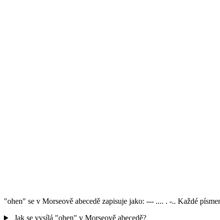
"ohen" se v Morseově abecedě zapisuje jako: --- .... . -.. Každé pís
Jak se vysílá "ohen" v Morseově abecedě?