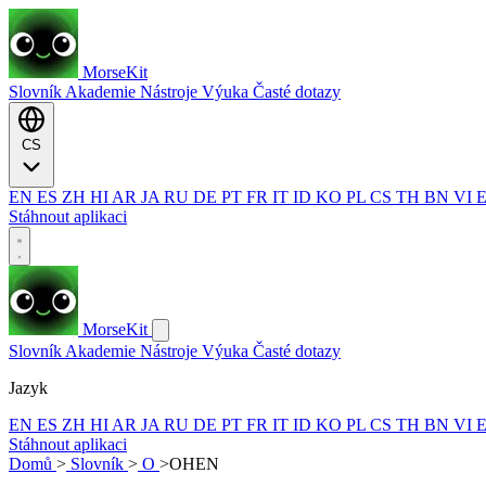
MorseKit
Slovník
Akademie
Nástroje
Výuka
Časté dotazy
CS
EN
ES
ZH
HI
AR
JA
RU
DE
PT
FR
IT
ID
KO
PL
CS
TH
BN
VI
Stáhnout aplikaci
MorseKit
Slovník
Akademie
Nástroje
Výuka
Časté dotazy
Jazyk
EN
ES
ZH
HI
AR
JA
RU
DE
PT
FR
IT
ID
KO
PL
CS
TH
BN
VI
Stáhnout aplikaci
Domů
>
Slovník
>
O
>
OHEN