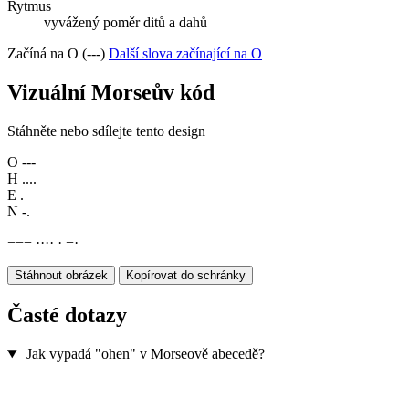
Rytmus
vyvážený poměr ditů a dahů
Začíná na O (---)
Další slova začínající na O
Vizuální Morseův kód
Stáhněte nebo sdílejte tento design
O
---
H
....
E
.
N
-.
−
−
−
·
·
·
·
·
−
·
Stáhnout obrázek
Kopírovat do schránky
Časté dotazy
Jak vypadá "ohen" v Morseově abecedě?