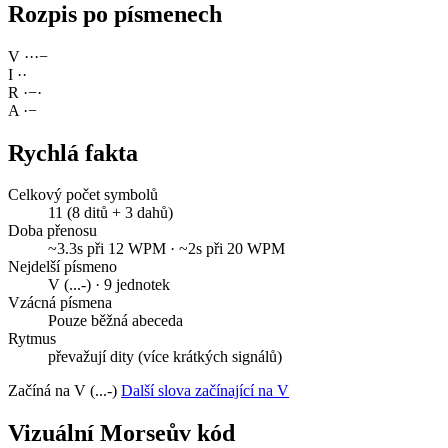
Rozpis po písmenech
V
·
·
·
−
I
·
·
R
·
−
·
A
·
−
Rychlá fakta
Celkový počet symbolů
11 (8 ditů + 3 dahů)
Doba přenosu
~3.3s při 12 WPM · ~2s při 20 WPM
Nejdelší písmeno
V (...-) · 9 jednotek
Vzácná písmena
Pouze běžná abeceda
Rytmus
převažují dity (více krátkých signálů)
Začíná na V (...-)
Další slova začínající na V
Vizuální Morseův kód