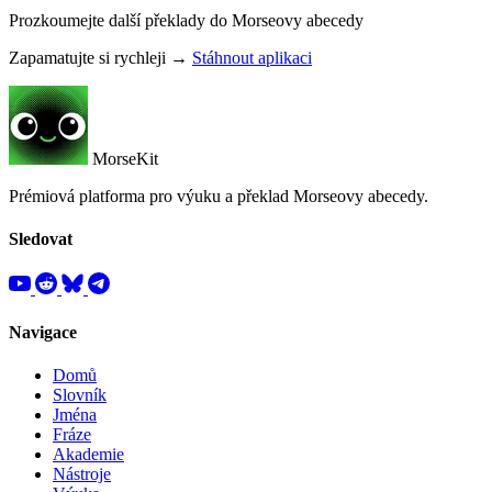
Prozkoumejte další překlady do Morseovy abecedy
Zapamatujte si rychleji →
Stáhnout aplikaci
MorseKit
Prémiová platforma pro výuku a překlad Morseovy abecedy.
Sledovat
Navigace
Domů
Slovník
Jména
Fráze
Akademie
Nástroje