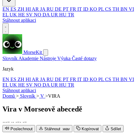
EN
ES
ZH
HI
AR
JA
RU
DE
PT
FR
IT
ID
KO
PL
CS
TH
BN
VI
EL
UK
HE
SV
NO
DA
UR
HU
TR
Stáhnout aplikaci
MorseKit
Slovník
Akademie
Nástroje
Výuka
Časté dotazy
Jazyk
EN
ES
ZH
HI
AR
JA
RU
DE
PT
FR
IT
ID
KO
PL
CS
TH
BN
VI
EL
UK
HE
SV
NO
DA
UR
HU
TR
Stáhnout aplikaci
Domů
>
Slovník
>
V
>
VIRA
Vira
v Morseově abecedě
·
·
·
−
·
·
·
−
·
·
−
Poslechnout
Stáhnout .wav
Kopírovat
Sdílet