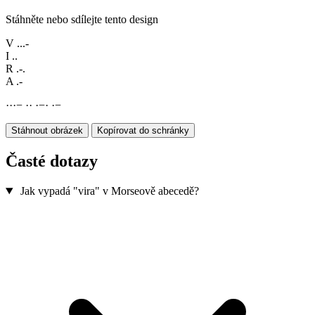
Stáhněte nebo sdílejte tento design
V
...-
I
..
R
.-.
A
.-
·
·
·
−
·
·
·
−
·
·
−
Stáhnout obrázek
Kopírovat do schránky
Časté dotazy
Jak vypadá "vira" v Morseově abecedě?