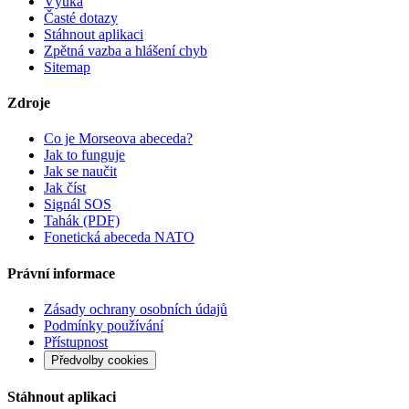
Výuka
Časté dotazy
Stáhnout aplikaci
Zpětná vazba a hlášení chyb
Sitemap
Zdroje
Co je Morseova abeceda?
Jak to funguje
Jak se naučit
Jak číst
Signál SOS
Tahák (PDF)
Fonetická abeceda NATO
Právní informace
Zásady ochrany osobních údajů
Podmínky používání
Přístupnost
Předvolby cookies
Stáhnout aplikaci