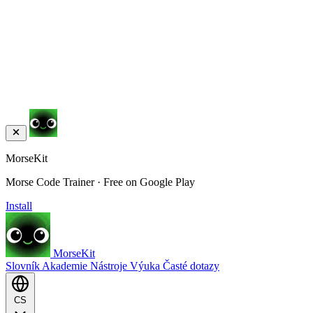
MorseKit
Morse Code Trainer · Free on Google Play
Install
MorseKit
Slovník
Akademie
Nástroje
Výuka
Časté dotazy
CS