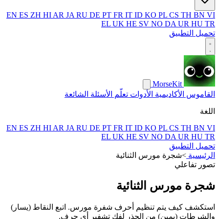
EN
ES
ZH
HI
AR
JA
RU
DE
PT
FR
IT
ID
KO
PL
CS
TH
BN
VI
EL
UK
HE
SV
NO
DA
UR
HU
TR
تحميل التطبيق
MorseKit
القاموس
الأكاديمية
الأدوات
تعلّم
الأسئلة الشائعة
اللغة
EN
ES
ZH
HI
AR
JA
RU
DE
PT
FR
IT
ID
KO
PL
CS
TH
BN
VI
EL
UK
HE
SV
NO
DA
UR
HU
TR
تحميل التطبيق
الرئيسية
>
شجرة مورس الثنائية
تصور تفاعلي
شجرة مورس الثنائية
استكشف كيف يتم تنظيم أحرف شفرة مورس. اتبع النقاط (يسار)
والشرطات (يمين) من الجذر لفك تشفير أي حرف.