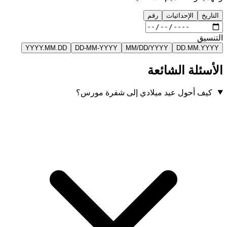
التاريخ
الإحداثيات
رقم
التنسيق
YYYY.MM.DD
DD-MM-YYYY
MM/DD/YYYY
DD.MM.YYYY
الأسئلة الشائعة
كيف أحول عيد ميلادي إلى شفرة مورس؟