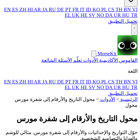
EN
ES
ZH
HI
AR
JA
RU
DE
PT
FR
IT
ID
KO
PL
CS
TH
BN
VI
EL
UK
HE
SV
NO
DA
UR
HU
TR
تحميل التطبيق
MorseKit
القاموس
الأكاديمية
الأدوات
تعلّم
الأسئلة الشائعة
اللغة
EN
ES
ZH
HI
AR
JA
RU
DE
PT
FR
IT
ID
KO
PL
CS
TH
BN
VI
EL
UK
HE
SV
NO
DA
UR
HU
TR
تحميل التطبيق
الرئيسية
>
الأدوات
>
محول التاريخ والأرقام إلى شفرة مورس
محول
محول التاريخ والأرقام إلى شفرة مورس
حوّل التواريخ والإحداثيات والأرقام إلى شفرة مورس, مثالي للوشم
والهدايا والتصاميم الشخصية.