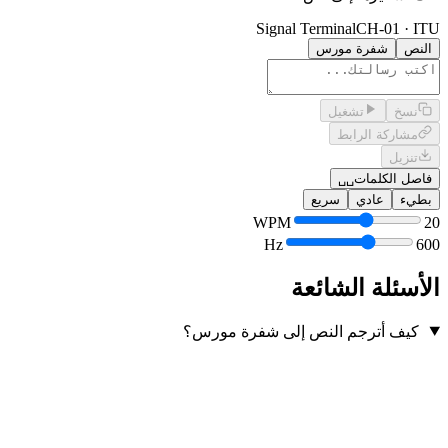
Signal Terminal
CH-01 · ITU
النص
شفرة مورس
نسخ
تشغيل
مشاركة الرابط
تنزيل
فاصل الكلمات
␣␣
بطيء
عادي
سريع
WPM
20
Hz
600
الأسئلة الشائعة
كيف أترجم النص إلى شفرة مورس؟