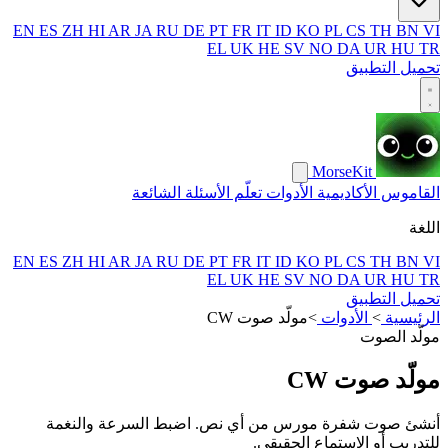
EN
ES
ZH
HI
AR
JA
RU
DE
PT
FR
IT
ID
KO
PL
CS
TH
BN
VI
EL
UK
HE
SV
NO
DA
UR
HU
TR
تحميل التطبيق
MorseKit
القاموس
الأكاديمية
الأدوات
تعلّم
الأسئلة الشائعة
اللغة
EN
ES
ZH
HI
AR
JA
RU
DE
PT
FR
IT
ID
KO
PL
CS
TH
BN
VI
EL
UK
HE
SV
NO
DA
UR
HU
TR
تحميل التطبيق
الرئيسية
>
الأدوات
>
مولّد صوت CW
مولّد الصوت
مولّد صوت CW
أنشئ صوت شفرة مورس من أي نص. اضبط السرعة والنغمة
للتدريب أو الاستماع الحقيقي.