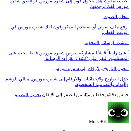
اكتب نصاً وشاهده يتحول فوراً إلى شفرة مورس. أو الصق شفرة
مورس لفك ترجمتها.
محلل الصوت
ارفع ملف صوتي أو استخدم الميكروفون لفك شفرة مورس في
الوقت الفعلي.
منشئ الرسائل المخفية
أنشئ رابطاً قابلاً للمشاركة يعرض شفرة مورس فقط. يجب على
المستلمين النقر على 'كشف' لقراءة الرسالة.
محول التاريخ والأرقام إلى شفرة مورس
حوّل التواريخ والإحداثيات والأرقام إلى شفرة مورس, مثالي للوشم
والهدايا والتصاميم الشخصية.
خمس دقائق فقط يوميًا، من الصفر إلى الإتقان
تحميل التطبيق
MorseKit