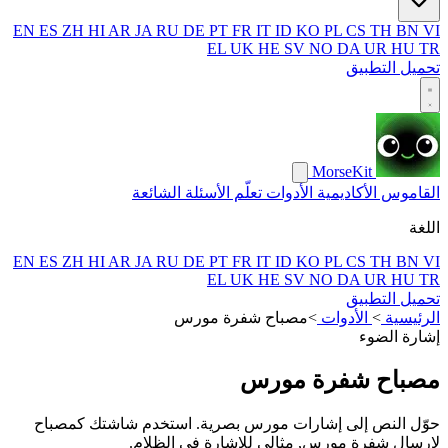
EN
ES
ZH
HI
AR
JA
RU
DE
PT
FR
IT
ID
KO
PL
CS
TH
BN
VI
EL
UK
HE
SV
NO
DA
UR
HU
TR
تحميل التطبيق
MorseKit
القاموس
الأكاديمية
الأدوات
تعلّم
الأسئلة الشائعة
اللغة
EN
ES
ZH
HI
AR
JA
RU
DE
PT
FR
IT
ID
KO
PL
CS
TH
BN
VI
EL
UK
HE
SV
NO
DA
UR
HU
TR
تحميل التطبيق
الرئيسية
>
الأدوات
>
مصباح شفرة مورس
إشارة الضوء
مصباح شفرة مورس
حوّل النص إلى إشارات مورس بصرية. استخدم شاشتك كمصباح
لإرسال شفرة مورس, مثالي للإشارة في الظلام.