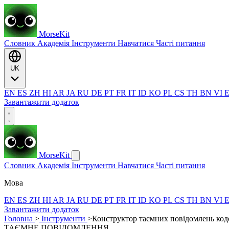
MorseKit
Словник
Академія
Інструменти
Навчатися
Часті питання
UK
EN
ES
ZH
HI
AR
JA
RU
DE
PT
FR
IT
ID
KO
PL
CS
TH
BN
VI
Завантажити додаток
MorseKit
Словник
Академія
Інструменти
Навчатися
Часті питання
Мова
EN
ES
ZH
HI
AR
JA
RU
DE
PT
FR
IT
ID
KO
PL
CS
TH
BN
VI
Завантажити додаток
Головна
>
Інструменти
>
Конструктор таємних повідомлень ко
ТАЄМНЕ ПОВІДОМЛЕННЯ