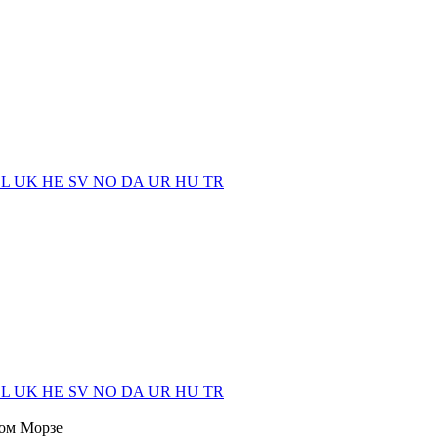
EL
UK
HE
SV
NO
DA
UR
HU
TR
EL
UK
HE
SV
NO
DA
UR
HU
TR
дом Морзе