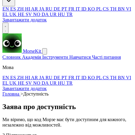
EN
ES
ZH
HI
AR
JA
RU
DE
PT
FR
IT
ID
KO
PL
CS
TH
BN
VI
EL
UK
HE
SV
NO
DA
UR
HU
TR
Завантажити додаток
MorseKit
Словник
Академія
Інструменти
Навчатися
Часті питання
Мова
EN
ES
ZH
HI
AR
JA
RU
DE
PT
FR
IT
ID
KO
PL
CS
TH
BN
VI
EL
UK
HE
SV
NO
DA
UR
HU
TR
Завантажити додаток
Головна
>
Доступність
Заява про доступність
Ми віримо, що код Морзе має бути доступним для кожного,
незалежно від можливостей.