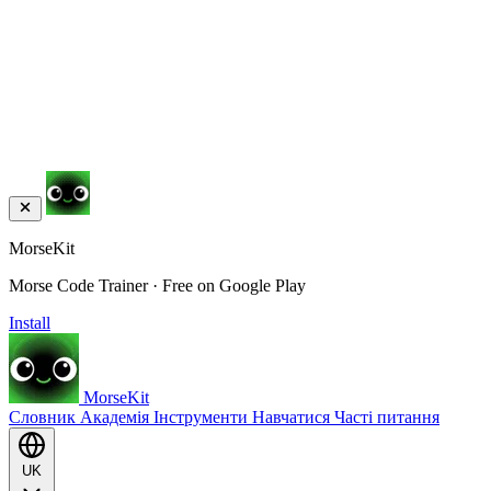
MorseKit
Morse Code Trainer · Free on Google Play
Install
MorseKit
Словник
Академія
Інструменти
Навчатися
Часті питання
UK