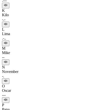
.---
K
Kilo
-.-
L
Lima
.-..
M
Mike
--
N
November
-.
O
Oscar
---
P
Papa