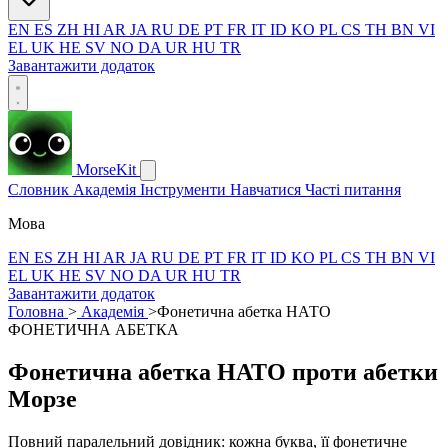
EN
ES
ZH
HI
AR
JA
RU
DE
PT
FR
IT
ID
KO
PL
CS
TH
BN
VI
EL
UK
HE
SV
NO
DA
UR
HU
TR
Завантажити додаток
MorseKit
Словник
Академія
Інструменти
Навчатися
Часті питання
Мова
EN
ES
ZH
HI
AR
JA
RU
DE
PT
FR
IT
ID
KO
PL
CS
TH
BN
VI
EL
UK
HE
SV
NO
DA
UR
HU
TR
Завантажити додаток
Головна
>
Академія
>
Фонетична абетка НАТО
ФОНЕТИЧНА АБЕТКА
Фонетична абетка НАТО проти абетки
Морзе
Повний паралельний довідник: кожна буква, її фонетичне