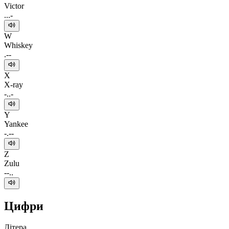
Victor
...-
W
Whiskey
.--
X
X-ray
-..-
Y
Yankee
-.--
Z
Zulu
--..
Цифри
Літера