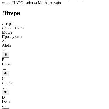
слово НАТО і абетка Морзе, з аудіо.
Літери
Літера
Слово НАТО
Морзе
Прослухати
A
Alpha
.-
B
Bravo
-...
C
Charlie
-.-.
D
Delta
-..