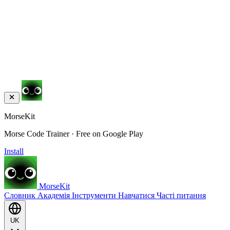
MorseKit
Morse Code Trainer · Free on Google Play
Install
MorseKit
Словник
Академія
Інструменти
Навчатися
Часті питання
UK