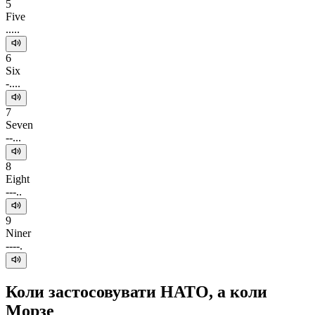
5
Five
.....
6
Six
-....
7
Seven
--...
8
Eight
---..
9
Niner
----.
Коли застосовувати НАТО, а коли
Морзе