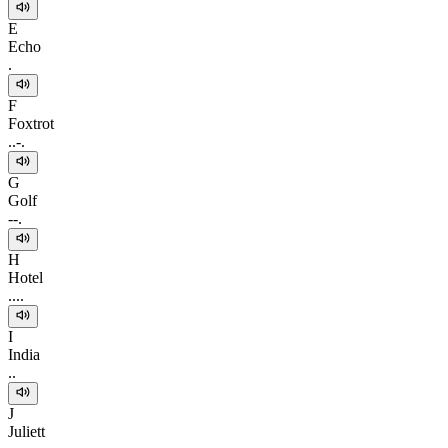
E
Echo
.
F
Foxtrot
..-.
G
Golf
--.
H
Hotel
....
I
India
..
J
Juliett