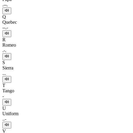
.--.
Q
Quebec
--.-
R
Romeo
.-.
S
Sierra
...
T
Tango
-
U
Uniform
..-
V