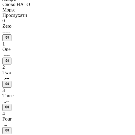
Слово НАТО
Морзе
Прослухати
0
Zero
-----
1
One
.----
2
Two
..---
3
Three
...--
4
Four
....-