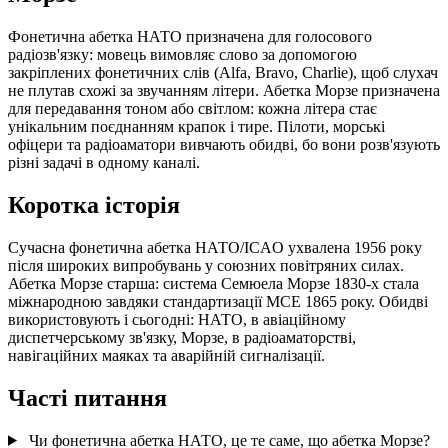
Фонетична абетка НАТО призначена для голосового
радіозв'язку: мовець вимовляє слово за допомогою
закріплених фонетичних слів (Alfa, Bravo, Charlie), щоб слухач
не плутав схожі за звучанням літери. Абетка Морзе призначена
для передавання тоном або світлом: кожна літера стає
унікальним поєднанням крапок і тире. Пілоти, морські
офіцери та радіоаматори вивчають обидві, бо вони розв'язують
різні задачі в одному каналі.
Коротка історія
Сучасна фонетична абетка НАТО/ICAO ухвалена 1956 року
після широких випробувань у союзних повітряних силах.
Абетка Морзе старша: система Семюела Морзе 1830-х стала
міжнародною завдяки стандартизації МСЕ 1865 року. Обидві
використовують і сьогодні: НАТО, в авіаційному
диспетчерському зв'язку, Морзе, в радіоаматорстві,
навігаційних маяках та аварійній сигналізації.
Часті питання
Чи фонетична абетка НАТО, це те саме, що абетка Морзе?