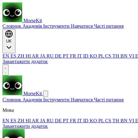
MorseKit
Словник
Академія
Інструменти
Навчатися
Часті питання
UK
EN
ES
ZH
HI
AR
JA
RU
DE
PT
FR
IT
ID
KO
PL
CS
TH
BN
VI
Завантажити додаток
MorseKit
Словник
Академія
Інструменти
Навчатися
Часті питання
Мова
EN
ES
ZH
HI
AR
JA
RU
DE
PT
FR
IT
ID
KO
PL
CS
TH
BN
VI
Завантажити додаток