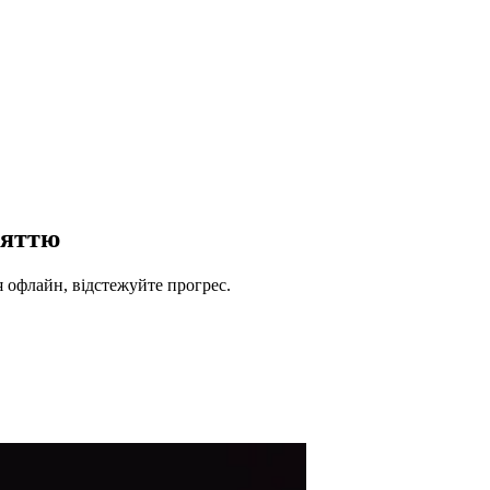
мяттю
я офлайн, відстежуйте прогрес.