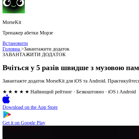
MorseKit
Тренажер абетки Морзе
Встановити
Головна
>
Завантажити додаток
ЗАВАНТАЖИТИ ДОДАТОК
Вчіться у 5 разів швидше з музовою па
Завантажте додаток MorseKit для iOS та Android. Практикуйтес
★ ★ ★ ★ ★
Найвищий рейтинг
·
Безкоштовно · iOS і Android
Download on the
App Store
Get it on
Google Play