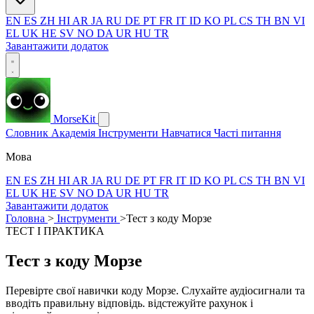
EN
ES
ZH
HI
AR
JA
RU
DE
PT
FR
IT
ID
KO
PL
CS
TH
BN
VI
EL
UK
HE
SV
NO
DA
UR
HU
TR
Завантажити додаток
MorseKit
Словник
Академія
Інструменти
Навчатися
Часті питання
Мова
EN
ES
ZH
HI
AR
JA
RU
DE
PT
FR
IT
ID
KO
PL
CS
TH
BN
VI
EL
UK
HE
SV
NO
DA
UR
HU
TR
Завантажити додаток
Головна
>
Інструменти
>
Тест з коду Морзе
ТЕСТ І ПРАКТИКА
Тест з коду Морзе
Перевірте свої навички коду Морзе. Слухайте аудіосигнали та
вводіть правильну відповідь. відстежуйте рахунок і