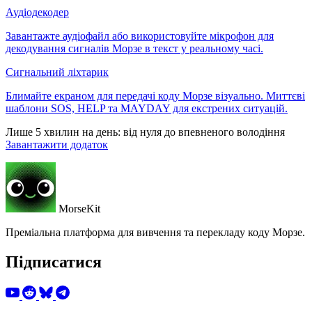
Аудіодекодер
Завантажте аудіофайл або використовуйте мікрофон для
декодування сигналів Морзе в текст у реальному часі.
Сигнальний ліхтарик
Блимайте екраном для передачі коду Морзе візуально. Миттєві
шаблони SOS, HELP та MAYDAY для екстрених ситуацій.
Лише 5 хвилин на день: від нуля до впевненого володіння
Завантажити додаток
MorseKit
Преміальна платформа для вивчення та перекладу коду Морзе.
Підписатися