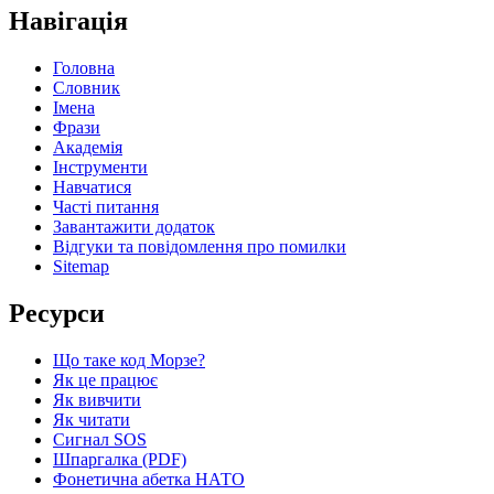
Навігація
Головна
Словник
Імена
Фрази
Академія
Інструменти
Навчатися
Часті питання
Завантажити додаток
Відгуки та повідомлення про помилки
Sitemap
Ресурси
Що таке код Морзе?
Як це працює
Як вивчити
Як читати
Сигнал SOS
Шпаргалка (PDF)
Фонетична абетка НАТО