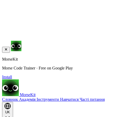
MorseKit
Morse Code Trainer · Free on Google Play
Install
MorseKit
Словник
Академія
Інструменти
Навчатися
Часті питання
UK