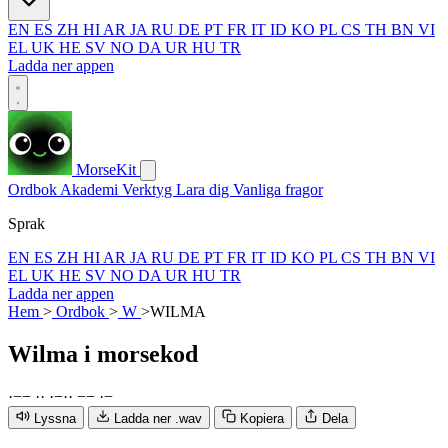
EN
ES
ZH
HI
AR
JA
RU
DE
PT
FR
IT
ID
KO
PL
CS
TH
BN
VI
EL
UK
HE
SV
NO
DA
UR
HU
TR
Ladda ner appen
MorseKit
Ordbok
Akademi
Verktyg
Lara dig
Vanliga fragor
Sprak
EN
ES
ZH
HI
AR
JA
RU
DE
PT
FR
IT
ID
KO
PL
CS
TH
BN
VI
EL
UK
HE
SV
NO
DA
UR
HU
TR
Ladda ner appen
Hem
>
Ordbok
>
W
>
WILMA
Wilma
i morsekod
·
−
−
·
·
·
−
·
·
−
−
·
−
Lyssna
Ladda ner .wav
Kopiera
Dela