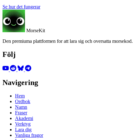
Se hur det fungerar
MorseKit
Den premiuma plattformen for att lara sig och oversatta morsekod.
Följ
Navigering
Hem
Ordbok
Namn
Fraser
Akademi
Verktyg
Lara dig
Vanliga fragor