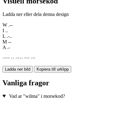
Visuell morsekod
Ladda ner eller dela denna design
W
.--
I
..
L
.-..
M
--
A
.-
·
−
−
·
·
·
−
·
·
−
−
·
−
Ladda ner bild
Kopiera till urklipp
Vanliga fragor
Vad ar "wilma" i morsekod?