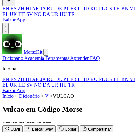
EN
ES
ZH
HI
AR
JA
RU
DE
PT
FR
IT
ID
KO
PL
CS
TH
BN
VI
EL
UK
HE
SV
NO
DA
UR
HU
TR
Baixar App
MorseKit
Dicionário
Academia
Ferramentas
Aprender
FAQ
Idioma
EN
ES
ZH
HI
AR
JA
RU
DE
PT
FR
IT
ID
KO
PL
CS
TH
BN
VI
EL
UK
HE
SV
NO
DA
UR
HU
TR
Baixar App
Início
>
Dicionário
>
V
>
VULCAO
Vulcao
em Código Morse
·
·
·
−
·
·
−
·
−
·
·
−
·
−
·
·
−
−
−
−
Ouvir
Baixar .wav
Copiar
Compartilhar