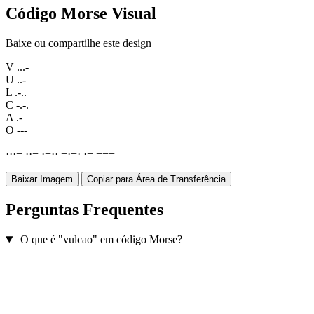
Código Morse Visual
Baixe ou compartilhe este design
V
...-
U
..-
L
.-..
C
-.-.
A
.-
O
---
·
·
·
−
·
·
−
·
−
·
·
−
·
−
·
·
−
−
−
−
Baixar Imagem
Copiar para Área de Transferência
Perguntas Frequentes
O que é "vulcao" em código Morse?