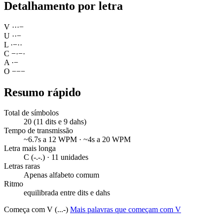
Detalhamento por letra
V
·
·
·
−
U
·
·
−
L
·
−
·
·
C
−
·
−
·
A
·
−
O
−
−
−
Resumo rápido
Total de símbolos
20 (11 dits e 9 dahs)
Tempo de transmissão
~6.7s a 12 WPM · ~4s a 20 WPM
Letra mais longa
C (-.-.) · 11 unidades
Letras raras
Apenas alfabeto comum
Ritmo
equilibrada entre dits e dahs
Começa com V (...-)
Mais palavras que começam com V