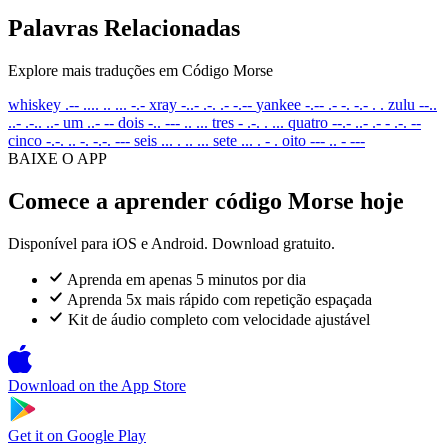
Palavras Relacionadas
Explore mais traduções em Código Morse
whiskey
.-- .... .. ... -.-
xray
-..- .-. .- -.--
yankee
-.-- .- -. -.- . .
zulu
--..
..- .-.. ..-
um
..- --
dois
-.. --- .. ...
tres
- .-. . ...
quatro
--.- ..- .- - .-. --
cinco
-.-. .. -. -.-. ---
seis
... . .. ...
sete
... . - .
oito
--- .. - ---
BAIXE O APP
Comece a aprender código Morse hoje
Disponível para iOS e Android. Download gratuito.
Aprenda em apenas 5 minutos por dia
Aprenda 5x mais rápido com repetição espaçada
Kit de áudio completo com velocidade ajustável
Download on the
App Store
Get it on
Google Play